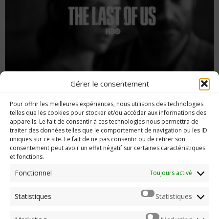
Gérer le consentement
La série The Last of Us par HBO : tout ce que
Pour offrir les meilleures expériences, nous utilisons des technologies
l’on sait
telles que les cookies pour stocker et/ou accéder aux informations des
appareils. Le fait de consentir à ces technologies nous permettra de
traiter des données telles que le comportement de navigation ou les ID
uniques sur ce site. Le fait de ne pas consentir ou de retirer son
consentement peut avoir un effet négatif sur certaines caractéristiques
et fonctions.
Imerod.fr est un site traitant de l'univers du jeu vidéo. Toute
reproduction partielle ou complète sans autorisation préalable
Fonctionnel
Toujours activé
est interdite.
Statistiques
Statistiques
Mentions légales