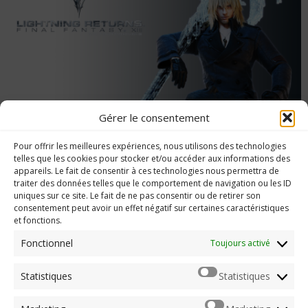
Gérer le consentement
Interview des créateurs de Lightning
Pour offrir les meilleures expériences, nous utilisons des technologies
Returns FFXIII
telles que les cookies pour stocker et/ou accéder aux informations des
appareils. Le fait de consentir à ces technologies nous permettra de
traiter des données telles que le comportement de navigation ou les ID
uniques sur ce site. Le fait de ne pas consentir ou de retirer son
consentement peut avoir un effet négatif sur certaines caractéristiques
et fonctions.
Imerod.fr est un site traitant de l'univers du jeu vidéo. Toute
reproduction partielle ou complète sans autorisation préalable
Fonctionnel
Toujours activé
est interdite.
Statistiques
Statistiques
Mentions légales