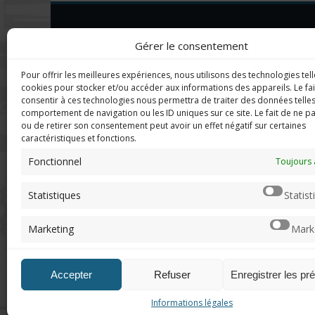
DERNIERS C
Imerod.fr est un site traitant de
Gérer le consentement
l'univers du jeu vidéo. Toute
reproduction partielle ou complète
Mar
Pour offrir les meilleures expériences, nous utilisons des technologies tell
sans autorisation préalable est
en f
cookies pour stocker et/ou accéder aux informations des appareils. Le fai
interdite.
consentir à ces technologies nous permettra de traiter des données telles
comportement de navigation ou les ID uniques sur ce site. Le fait de ne p
Neo
ou de retirer son consentement peut avoir un effet négatif sur certaines
sera
caractéristiques et fonctions.
Mentions légales
Fonctionnel
Toujours 
Qui suis-je ?
Chri
Me contacter
pers
Statistiques
Statist
de "v
DoN
Marketing
Mark
n'ar
Accepter
Refuser
Enregistrer les pr
Informations légales
© 2012 - 2026, Imerod. Tous droits réservés.