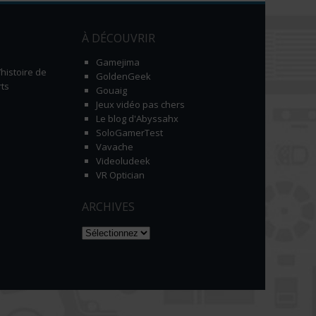
À DÉCOUVRIR
Gamejima
histoire de
GoldenGeek
ts
Gouaig
Jeux vidéo pas chers
Le blog d'Abyssahx
SoloGamerTest
Vavache
Videoludeek
VR Optician
ARCHIVES
Naviguer dans les archives