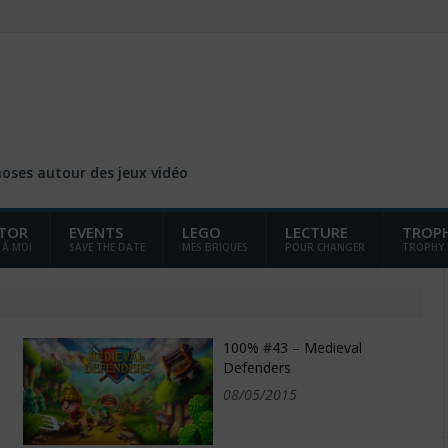
choses autour des jeux vidéo
TOR
EVENTS
LEGO
LECTURE
TROP
 À MOI
SAVE THE DATE
MES BRIQUES
POUR CHANGER
TROPHY
100% #43 – Medieval
Defenders
08/05/2015