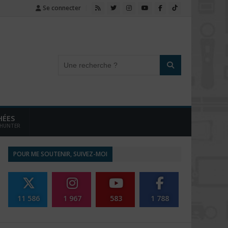
Se connecter
HÉES
 HUNTER
POUR ME SOUTENIR, SUIVEZ-MOI
11 586
1 967
583
1 788