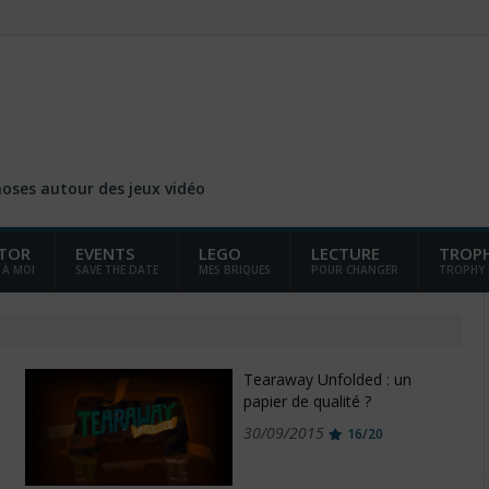
choses autour des jeux vidéo
TOR
EVENTS
LEGO
LECTURE
TROP
 À MOI
SAVE THE DATE
MES BRIQUES
POUR CHANGER
TROPHY
Tearaway Unfolded : un
papier de qualité ?
30/09/2015
16/20