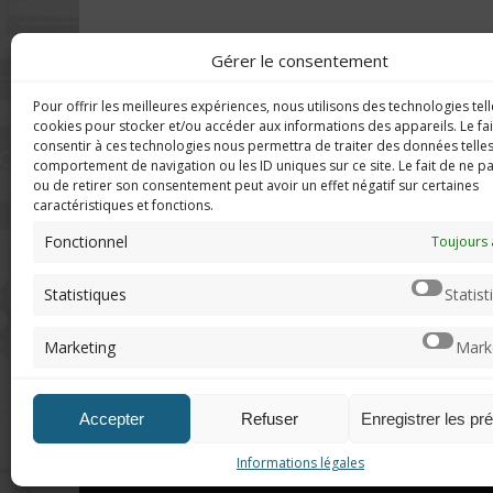
Gérer le consentement
Pour offrir les meilleures expériences, nous utilisons des technologies tell
DERNIERS C
Imerod.fr est un site traitant de
cookies pour stocker et/ou accéder aux informations des appareils. Le fai
l'univers du jeu vidéo. Toute
consentir à ces technologies nous permettra de traiter des données telles
reproduction partielle ou complète
comportement de navigation ou les ID uniques sur ce site. Le fait de ne p
Mar
ou de retirer son consentement peut avoir un effet négatif sur certaines
sans autorisation préalable est
en f
caractéristiques et fonctions.
interdite.
Fonctionnel
Neo
Toujours 
sera
Mentions légales
Statistiques
Statist
Qui suis-je ?
Chri
Me contacter
pers
Marketing
Mark
de "v
DoN
Accepter
Refuser
Enregistrer les pr
n'ar
Informations légales