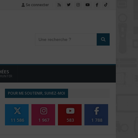
Se connecter
HÉES
 HUNTER
POUR ME SOUTENIR, SUIVEZ-MOI
11 586
1 967
583
1 788