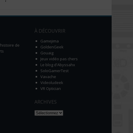
À DÉCOUVRIR
Gamejima
histoire de
GoldenGeek
ts
Gouaig
Jeux vidéo pas chers
Le blog d'Abyssahx
SoloGamerTest
Vavache
Videoludeek
VR Optician
ARCHIVES
Naviguer dans les archives