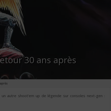
retour 30 ans après
 après
 un autre shoot’em up de légende sur consoles next-gen :