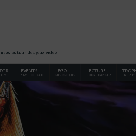
choses autour des jeux vidéo
TOR
EVENTS
LEGO
LECTURE
TROP
 À MOI
SAVE THE DATE
MES BRIQUES
POUR CHANGER
TROPHY