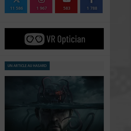
11 586
1 967
583
1 788
UN ARTICLE AU HASARD