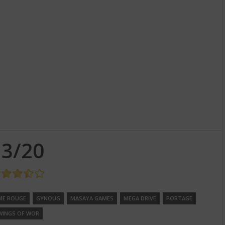
13/20
ME ROUGE
GYNOUG
MASAYA GAMES
MEGA DRIVE
PORTAGE
WINGS OF WOR