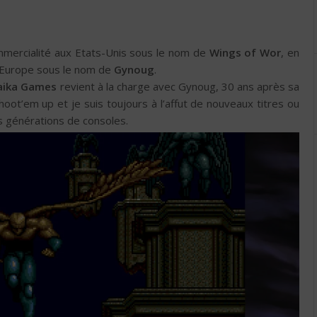
mmercialité aux Etats-Unis sous le nom de
Wings of Wor
, en
n Europe sous le nom de
Gynoug
.
aika Games
revient à la charge avec Gynoug, 30 ans après sa
shoot’em up et je suis toujours à l’affut de nouveaux titres ou
 générations de consoles.