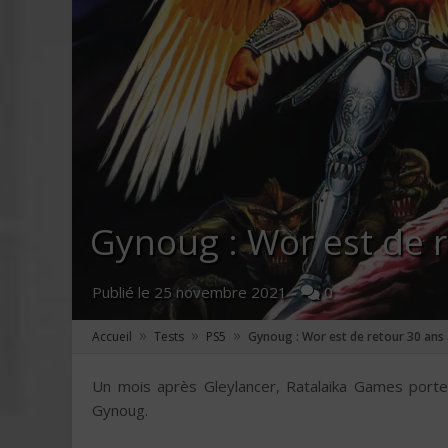
Gynoug : Wor est de 
Publié le
25 novembre 2021
-
0
»
»
»
Accueil
Tests
PS5
Gynoug : Wor est de retour 30 ans
Un mois après Gleylancer, Ratalaika Games porte
Gynoug.