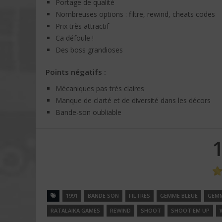
Portage de qualité
Nombreuses options : filtre, rewind, cheats codes
Prix très attractif
Ca défoule !
Des boss grandioses
Points négatifs :
Mécaniques pas très claires
Manque de clarté et de diversité dans les décors
Bande-son oubliable
1991
BANDE SON
FILTRES
GEMME BLEUE
GEM
RATALAIKA GAMES
REWIND
SHOOT
SHOOT'EM UP