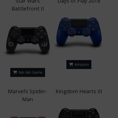
Star Wars
Days of Play 2018
Battlefront II
Amazon
Nin Nin Game
Marvel’s Spider-
Kingdom Hearts III
Man