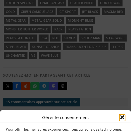
EDITION SPÉCIALE
FINAL FANTASY
GLACIER WHITE
GOD OF WAR
GOLD
GREEN CAMOUFLAGE
GT SPORT
JET BLACK
MAGMA RED
METAL GEAR
METAL GEAR SOLID
MIDNIGHT BLUE
MONSTER HUNTER WORLD
PACK
PLAYSTATION
PLAYSTATION F.C.
PS4
RED
SILVER
SPIDER-MAN
STAR WARS
STEEL BLACK
SUNSET ORANGE
TRANSLUCENT DARK BLUE
TYPE 0
UNCHARTED
V2
WAVE BLUE
SOUTENEZ-MOI EN PARTAGEANT CET ARTICLE
15 commentaires approuvés sur cet article
Vavache
-
6 février 2018 à 9 h 46 min
Gérer le consentement
Très sympa de répertorier toutes les manettes, ça ferait
une belle collection en effet.
Pour offrir les meilleures expériences, nous utilisons des technologies