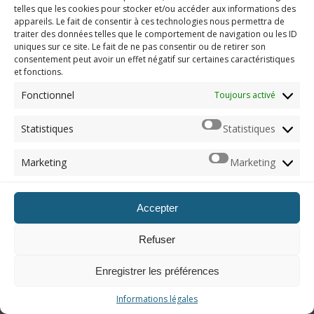
Hormis la Sunset Orange et les camouflages qui sont
telles que les cookies pour stocker et/ou accéder aux informations des
vraiment laides je trouve, toutes les autres sont
appareils. Le fait de consentir à ces technologies nous permettra de
vraiment sympa.
traiter des données telles que le comportement de navigation ou les ID
uniques sur ce site. Le fait de ne pas consentir ou de retirer son
Répondre
consentement peut avoir un effet négatif sur certaines caractéristiques
et fonctions.
Imérod
admin
-
6 février 2018 à 9 h 48 min
Fonctionnel
Toujours activé
Merci c’est sympa. Je trouve que certaines sont vraiment
belles notamment la dernière de Monster Hunter World.
Statistiques
Statistiques
En plus elle est vendue séparément.
Répondre
Marketing
Marketing
Coco
-
6 février 2018 à 10 h 28 min
Accepter
Super article, je possède la blue crystal et la destiny 2
moi je veux la sunset orange ou/et la red crystal
Refuser
Répondre
Enregistrer les préférences
Imérod
admin
-
6 février 2018 à 10 h 38 min
Merci, tu peux les pré-commander avec les liens fournis.
Informations légales
Après la Sunset Orange est un peu plus chère car