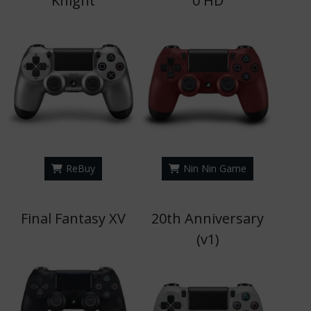
Knight
0 HD
ReBuy
Nin Nin Game
Final Fantasy XV
20th Anniversary
(v1)