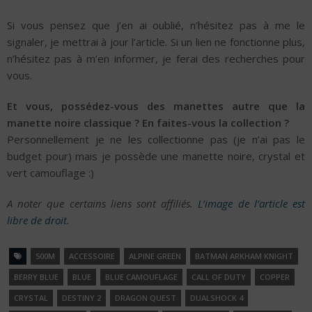
Si vous pensez que j’en ai oublié, n’hésitez pas à me le
signaler, je mettrai à jour l’article. Si un lien ne fonctionne plus,
n’hésitez pas à m’en informer, je ferai des recherches pour
vous.
Et vous, possédez-vous des manettes autre que la
manette noire classique ? En faites-vous la collection ?
Personnellement je ne les collectionne pas (je n’ai pas le
budget pour) mais je possède une manette noire, crystal et
vert camouflage :)
A noter que certains liens sont affiliés.
L’image de l’article est
libre de droit
.
500M
ACCESSOIRE
ALPINE GREEN
BATMAN ARKHAM KNIGHT
BERRY BLUE
BLUE
BLUE CAMOUFLAGE
CALL OF DUTY
COPPER
CRYSTAL
DESTINY 2
DRAGON QUEST
DUALSHOCK 4