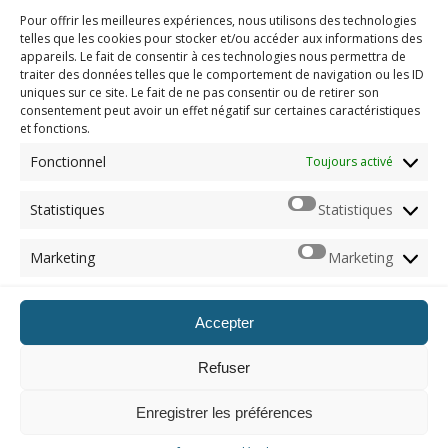
Pour offrir les meilleures expériences, nous utilisons des technologies
Compte-rendu du PlayStation Showcase 2023
telles que les cookies pour stocker et/ou accéder aux informations des
appareils. Le fait de consentir à ces technologies nous permettra de
traiter des données telles que le comportement de navigation ou les ID
uniques sur ce site. Le fait de ne pas consentir ou de retirer son
consentement peut avoir un effet négatif sur certaines caractéristiques
et fonctions.
Imerod.fr est un site traitant de l'univers du jeu vidéo. Toute
reproduction partielle ou complète sans autorisation préalable
Fonctionnel
Toujours activé
est interdite.
Statistiques
Statistiques
Mentions légales
Marketing
Marketing
Qui suis-je ?
Me contacter
Accepter
ARCHIVES
Refuser
Naviguer dans les archives
Enregistrer les préférences
© 2012 - 2026, Imerod. Tous droits réservés.