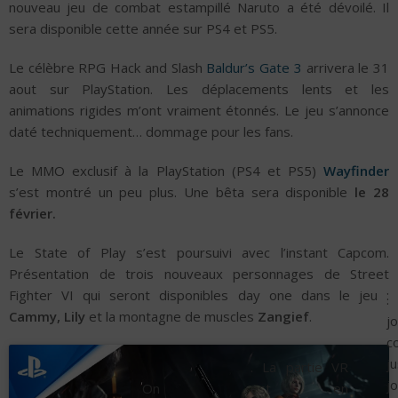
nouveau jeu de combat estampillé Naruto a été dévoilé. Il
sera disponible cette année sur PS4 et PS5.
Le célèbre RPG Hack and Slash
Baldur’s Gate 3
arrivera le 31
aout sur PlayStation. Les déplacements lents et les
animations rigides m’ont vraiment étonnés. Le jeu s’annonce
daté techniquement… dommage pour les fans.
Le MMO exclusif à la PlayStation (PS4 et PS5)
Wayfinder
s’est montré un peu plus. Une bêta sera disponible
le 28
février.
Le State of Play s’est poursuivi avec l’instant Capcom.
Présentation de trois nouveaux personnages de Street
Fighter VI qui seront disponibles day one dans le jeu :
.
Cammy, Lily
et la montagne de muscles
Zangief
.
j
c
j
. La partie VR
j
On
est en