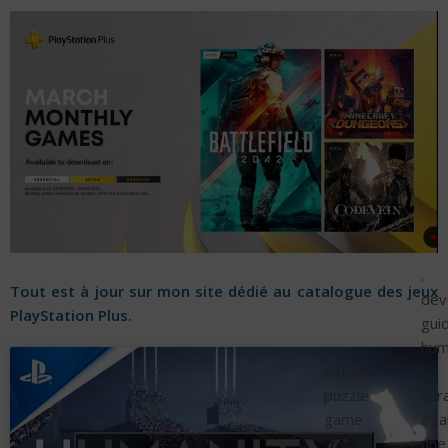
. 
Tout est à jour sur mon site dédié au catalogue des jeux
dev
PlayStation Plus.
gui
hum
est un
Le
puzzle
aur
game
éga
créé
une