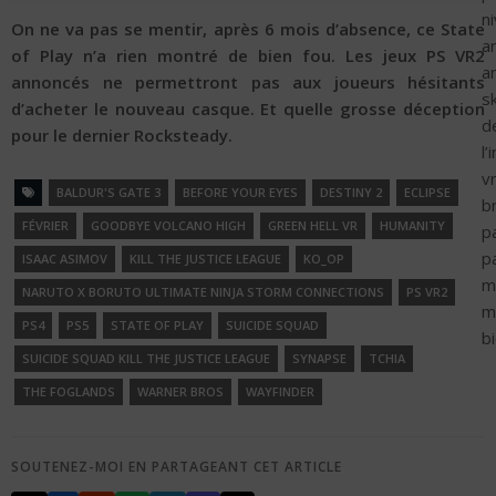
n
On ne va pas se mentir, après 6 mois d’absence, ce State
a
of Play n’a rien montré de bien fou. Les jeux PS VR2
a
annoncés ne permettront pas aux joueurs hésitants
s
d’acheter le nouveau casque. Et quelle grosse déception
d
pour le dernier Rocksteady.
l’
v
BALDUR'S GATE 3
BEFORE YOUR EYES
DESTINY 2
ECLIPSE
b
FÉVRIER
GOODBYE VOLCANO HIGH
GREEN HELL VR
HUMANITY
p
p
ISAAC ASIMOV
KILL THE JUSTICE LEAGUE
KO_OP
m
NARUTO X BORUTO ULTIMATE NINJA STORM CONNECTIONS
PS VR2
m
PS4
PS5
STATE OF PLAY
SUICIDE SQUAD
bi
SUICIDE SQUAD KILL THE JUSTICE LEAGUE
SYNAPSE
TCHIA
THE FOGLANDS
WARNER BROS
WAYFINDER
SOUTENEZ-MOI EN PARTAGEANT CET ARTICLE