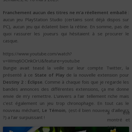
Franchement aucun des titres ne m’a réellement emballé
:
aucun jeu PlayStation Studio (certains sont déjà dispos sur
PC), aucun jeu qui éclatent bien la rétine. En somme, pas de
quoi rassurer les joueurs qui hésitaient à se procurer le
casque.
https://www.youtube.com/watch?
v=Wmq6OOnkOrU&feature=youtu.be
Bungie avait teasé la veille sur leur compte Twitter, la
présenté à ce
State of Play
de la nouvelle extension pour
Destiny 2 : Éclipse
. Comme à chaque fois que je regarde les
bandes annonces des différentes extensions, ça me donne
envie de m’y remettre. L’univers a l’air tellement riche mais
c’est également un jeu trop chronophage. En tout cas le
nouveau méchant,
Le Témoin
, (est-il bien nouveau d’ailleurs
a été
?) a l’air surpuissant !
montré et
sera