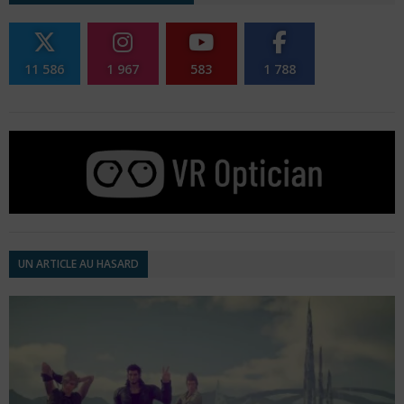
11 586
1 967
583
1 788
UN ARTICLE AU HASARD