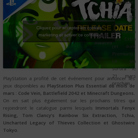
disponible
day one
pour les
Tchia,
membres
du
Cliquez pour accepter les cookies
PlayStation
studio
marketing et activer ce contenu
Plus Extra
Awaceb
(et donc
Premium).
Le jeu
sortira le
21 mars
PlayStation a profité de cet événement pour annoncer les
prochain.
jeux disponibles au
PlayStation Plus Essential du mois de
mars
:
Code Vein, Battlefield 2042 et Minecraft Dungeons.
On en sait plus également sur les prochains titres qui
rejoindront le catalogue parmi lesquels
Immortals Fenyx
Rising, Tom Clancy’s Rainbow Six Extraction, Tchia,
Uncharted Legacy of Thieves Collection et Ghostwire
Tokyo
.