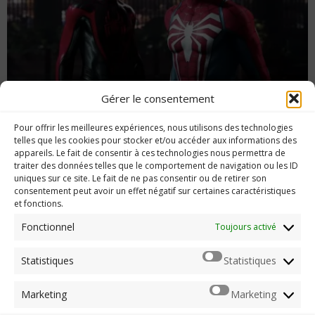
Gérer le consentement
Test Marvel’s Spider-Man 2 – une recette qui
Pour offrir les meilleures expériences, nous utilisons des technologies
fonctionne encore ?
telles que les cookies pour stocker et/ou accéder aux informations des
appareils. Le fait de consentir à ces technologies nous permettra de
traiter des données telles que le comportement de navigation ou les ID
uniques sur ce site. Le fait de ne pas consentir ou de retirer son
consentement peut avoir un effet négatif sur certaines caractéristiques
et fonctions.
Imerod.fr est un site traitant de l'univers du jeu vidéo. Toute
reproduction partielle ou complète sans autorisation préalable
Fonctionnel
Toujours activé
est interdite.
Statistiques
Statistiques
Mentions légales
Marketing
Marketing
Qui suis-je ?