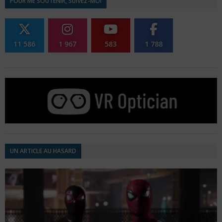
POUR ME SOUTENIR, SUIVEZ-MOI
11 586
1 967
583
1 788
UN ARTICLE AU HASARD