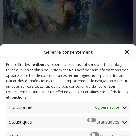
Gérer le consentement
Test 4 bonnes raisons de (re)jouer à Ys VIII
Pour offrir les meilleures expériences, nous utilisons des technologies
Lacrimosa of Dana
telles que les cookies pour stocker et/ou accéder aux informations des
appareils. Le fait de consentir à ces technologies nous permettra de
traiter des données telles que le comportement de navigation ou les ID
uniques sur ce site. Le fait de ne pas consentir ou de retirer son
consentement peut avoir un effet négatif sur certaines caractéristiques
et fonctions.
Imerod.fr est un site traitant de l'univers du jeu vidéo. Toute
reproduction partielle ou complète sans autorisation préalable
Fonctionnel
Toujours activé
est interdite.
Statistiques
Statistiques
Mentions légales