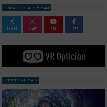
POUR ME SOUTENIR, SUIVEZ-MOI
11 586
1 967
583
1 788
UN ARTICLE AU HASARD