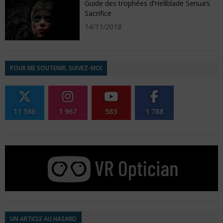
Guide des trophées d’Hellblade Senua’s
Sacrifice
14/11/2018
POUR ME SOUTENIR, SUIVEZ-MOI
11 586
1 967
583
1 788
UN ARTICLE AU HASARD