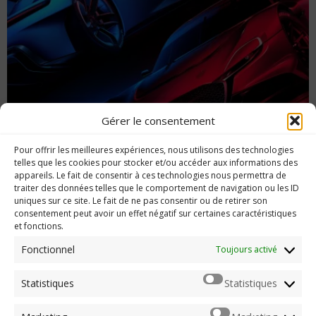
Gérer le consentement
Gran Turismo 7 : un retour sur les chapeaux
Pour offrir les meilleures expériences, nous utilisons des technologies
de roue ?
telles que les cookies pour stocker et/ou accéder aux informations des
appareils. Le fait de consentir à ces technologies nous permettra de
traiter des données telles que le comportement de navigation ou les ID
uniques sur ce site. Le fait de ne pas consentir ou de retirer son
consentement peut avoir un effet négatif sur certaines caractéristiques
et fonctions.
Imerod.fr est un site traitant de l'univers du jeu vidéo. Toute
reproduction partielle ou complète sans autorisation préalable
Fonctionnel
Toujours activé
est interdite.
Statistiques
Statistiques
Mentions légales