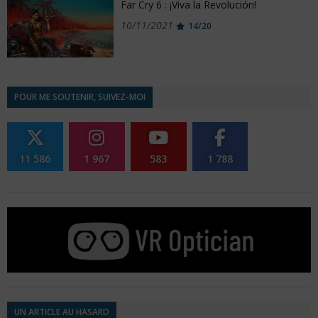
Far Cry 6 : ¡Viva la Revolución!
10/11/2021
14/20
POUR ME SOUTENIR, SUIVEZ-MOI
11 586
1 967
583
1 788
UN ARTICLE AU HASARD