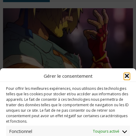
Gérer le consentement
Pour offrir les meilleures expériences, nous utilisons des technologies
DotEmu annonce Streets of Rage 4 !
telles que les cookies pour stocker et/ou accéder aux informations des
appareils. Le fait de consentir à ces technologies nous permettra de
traiter des données telles que le comportement de navigation ou les ID
uniques sur ce site. Le fait de ne pas consentir ou de retirer son
consentement peut avoir un effet négatif sur certaines caractéristiques
et fonctions.
Imerod.fr est un site traitant de l'univers du jeu vidéo. Toute
reproduction partielle ou complète sans autorisation préalable
Fonctionnel
Toujours activé