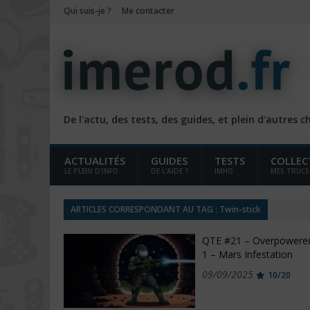
Qui suis-je ?
Me contacter
De l'actu, des tests, des guides, et plein d'autres 
ACTUALITÉS
GUIDES
TESTS
COLLEC
LE PLEIN D'INFO
DE L'AIDE ?
IMHO
MES TRUCS
ARTICLES CORRESPONDANT AU TAG : Twin-stick
QTE #21 – Overpowere
1 – Mars Infestation
09/09/2025
10/20