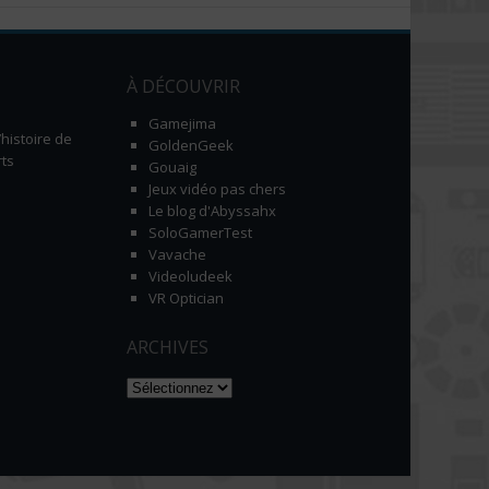
À DÉCOUVRIR
Gamejima
histoire de
GoldenGeek
ts
Gouaig
Jeux vidéo pas chers
Le blog d'Abyssahx
SoloGamerTest
Vavache
Videoludeek
VR Optician
ARCHIVES
Naviguer dans les archives