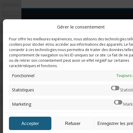
DERNIERS C
Imerod.fr est un site traitant de
Gérer le consentement
l'univers du jeu vidéo. Toute
reproduction partielle ou complète
Mar
Pour offrir les meilleures expériences, nous utilisons des technologies tell
sans autorisation préalable est
en f
cookies pour stocker et/ou accéder aux informations des appareils. Le fai
interdite.
consentir à ces technologies nous permettra de traiter des données telles
comportement de navigation ou les ID uniques sur ce site. Le fait de ne p
Neo
ou de retirer son consentement peut avoir un effet négatif sur certaines
sera
caractéristiques et fonctions.
Mentions légales
Fonctionnel
Toujours 
Qui suis-je ?
Chri
Me contacter
pers
Statistiques
Statist
de "v
DoN
Marketing
Mark
n'ar
Accepter
Refuser
Enregistrer les pr