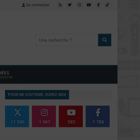
Se connecter
HÉES
 HUNTER
POUR ME SOUTENIR, SUIVEZ-MOI
11 586
1 967
583
1 788