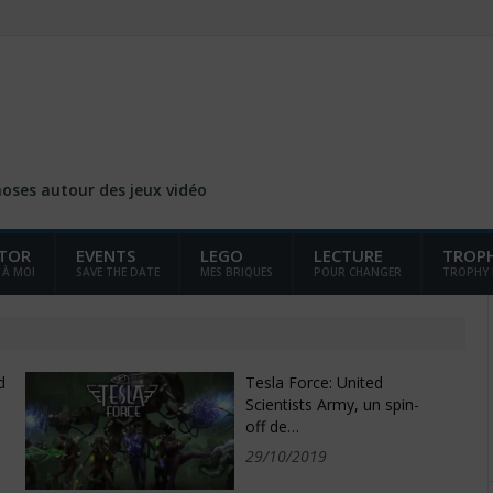
choses autour des jeux vidéo
TOR
EVENTS
LEGO
LECTURE
TROP
 À MOI
SAVE THE DATE
MES BRIQUES
POUR CHANGER
TROPHY
d
Tesla Force: United
Scientists Army, un spin-
off de…
29/10/2019