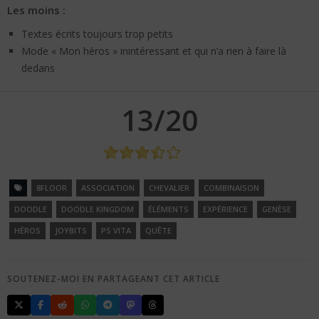
Les moins :
Textes écrits toujours trop petits
Mode « Mon héros » inintéressant et qui n’a rien à faire là
dedans
13/20
8FLOOR
ASSOCIATION
CHEVALIER
COMBINAISON
DOODLE
DOODLE KINGDOM
ÉLÉMENTS
EXPÉRIENCE
GENÈSE
HÉROS
JOYBITS
PS VITA
QUÊTE
SOUTENEZ-MOI EN PARTAGEANT CET ARTICLE