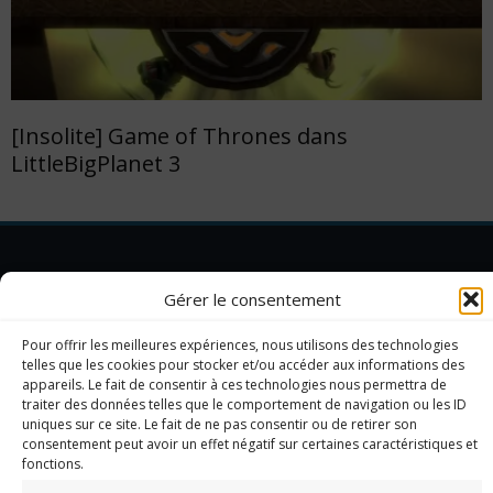
[Insolite] Game of Thrones dans
LittleBigPlanet 3
Imerod.fr est un site traitant de l'univers du jeu vidéo. Toute
Gérer le consentement
reproduction partielle ou complète sans autorisation préalable
est interdite.
Pour offrir les meilleures expériences, nous utilisons des technologies
telles que les cookies pour stocker et/ou accéder aux informations des
appareils. Le fait de consentir à ces technologies nous permettra de
traiter des données telles que le comportement de navigation ou les ID
Mentions légales
uniques sur ce site. Le fait de ne pas consentir ou de retirer son
Qui suis-je ?
consentement peut avoir un effet négatif sur certaines caractéristiques et
Me contacter
fonctions.