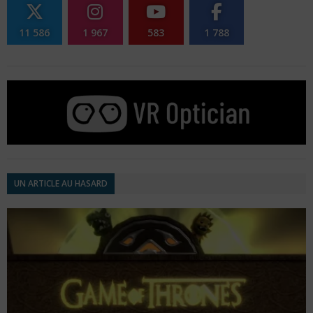
11 586
1 967
583
1 788
UN ARTICLE AU HASARD