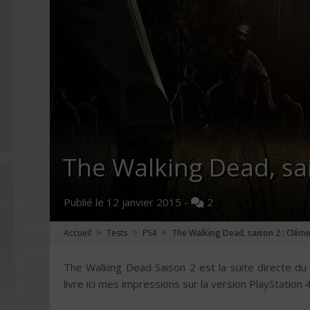
The Walking Dead, sai
Publié le
12 janvier 2015
-
2
»
»
»
Accueil
Tests
PS4
The Walking Dead, saison 2 : Cléme
The Walking Dead Saison 2 est la suite directe du 
livre ici mes impressions sur la version PlayStation 4