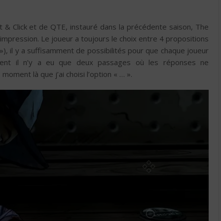
t & Click et de QTE, instauré dans la précédente saison, The
impression. Le joueur a toujours le choix entre 4 propositions
»), il y a suffisamment de possibilités pour que chaque joueur
lement il n’y a eu que deux passages où les réponses ne
oment là que j’ai choisi l’option « … ».