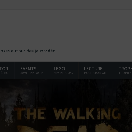
choses autour des jeux vidéo
TOR
EVENTS
LEGO
LECTURE
TROP
 À MOI
SAVE THE DATE
MES BRIQUES
POUR CHANGER
TROPHY