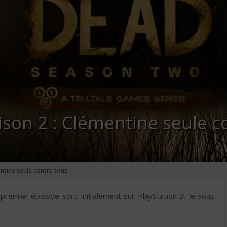
son 2 : Clémentine seule c
ntine seule contre tous
premier épisode sorti initialement sur PlayStation 3. Je vous
.