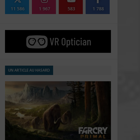
11 586
1 967
583
1 788
UN ARTICLE AU HASARD