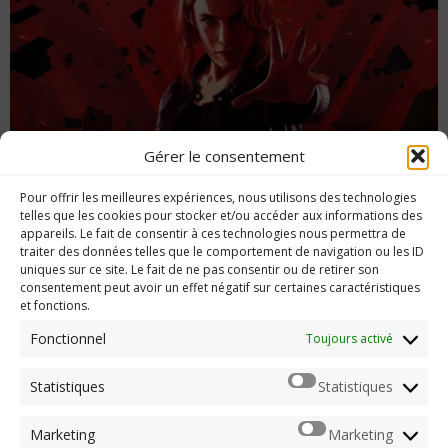
Gérer le consentement
Pour offrir les meilleures expériences, nous utilisons des technologies
Control : le jeu d’action par excellence ?
telles que les cookies pour stocker et/ou accéder aux informations des
appareils. Le fait de consentir à ces technologies nous permettra de
traiter des données telles que le comportement de navigation ou les ID
uniques sur ce site. Le fait de ne pas consentir ou de retirer son
consentement peut avoir un effet négatif sur certaines caractéristiques
et fonctions.
Imerod.fr est un site traitant de l'univers du jeu vidéo. Toute
reproduction partielle ou complète sans autorisation préalable
Fonctionnel
Toujours activé
est interdite.
Statistiques
Statistiques
Mentions légales
Marketing
Marketing
Qui suis-je ?