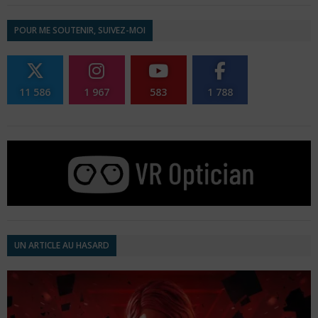
POUR ME SOUTENIR, SUIVEZ-MOI
11 586
1 967
583
1 788
UN ARTICLE AU HASARD