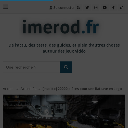
☰
Se connecter
De l'actu, des tests, des guides, et plein d'autres choses
autour des jeux vidéo
»
»
Accueil
Actualités
[Insolite] 20000 pièces pour une Batcave en Lego