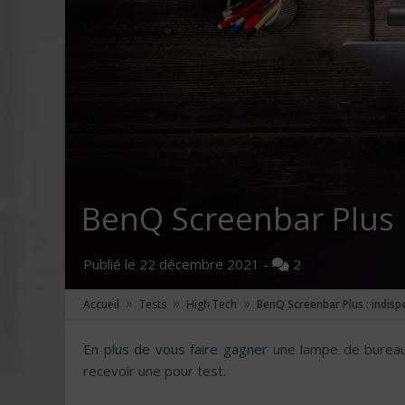
BenQ Screenbar Plus :
Publié le
22 décembre 2021
-
2
»
»
»
Accueil
Tests
High Tech
BenQ Screenbar Plus : indisp
En plus de vous faire gagner
une lampe de bureau 
recevoir une pour test.