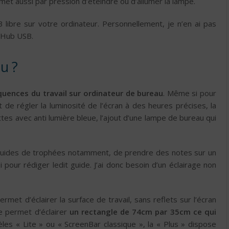
rmet aussi par pression d’éteindre ou d’allumer la lampe.
libre sur votre ordinateur. Personnellement, je n’en ai pas
n Hub USB.
u ?
quences du travail sur ordinateur de bureau
. Même si pour
de régler la luminosité de l’écran à des heures précises, la
ettes avec anti lumière bleue, l’ajout d’une lampe de bureau qui
es guides de trophées notamment, de prendre des notes sur un
 pour rédiger ledit guide. J’ai donc besoin d’un éclairage non
permet d’éclairer la surface de travail, sans reflets sur l’écran
le permet d’éclairer
un rectangle de 74cm par 35cm ce qui
les « Lite » ou « ScreenBar classique », la « Plus » dispose