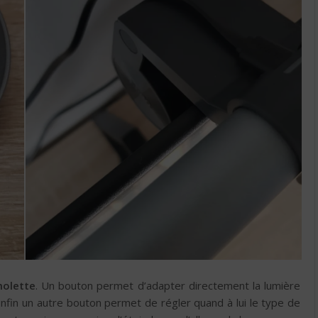
molette
. Un bouton permet d’adapter directement la lumière
 Enfin un autre bouton permet de régler quand à lui le type de