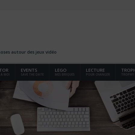
choses autour des jeux vidéo
TOR
EVENTS
LEGO
LECTURE
TROP
 À MOI
SAVE THE DATE
MES BRIQUES
POUR CHANGER
TROPHY