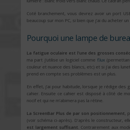
lumière : blanc froid vers blanc chaud. Ce cadran pe
Coté branchement, vous devrez avoir un port USB 
beaucoup sur mon PC, si bien que j’ai du acheter u
Pourquoi une lampe de burea
La fatigue oculaire est l’une des grosses consé
ma part j’utilise un logiciel comme
f.lux
(permettant 
couleur et nuance des blancs, etc) et si j’ai des lun
prend en compte ses problèmes est un plus.
En effet, j’ai pour habitude, lorsque je rédige d
cahier. Ensuite ce cahier est disposé à côté de moi
nocif et qui ne m’abimera pas la rétine.
La ScreenBar Plus de par son positionnement
, 
(voir schéma ci-après). D’après le constructeur, el
est largement suffisant
. Contrairement aux modè