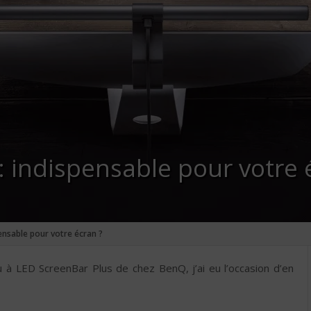
 indispensable pour votre 
ensable pour votre écran ?
à LED ScreenBar Plus de chez BenQ, j’ai eu l’occasion d’en