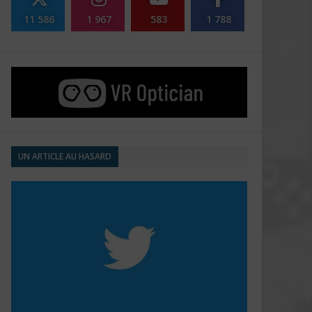
11 586
1 967
583
1 788
UN ARTICLE AU HASARD