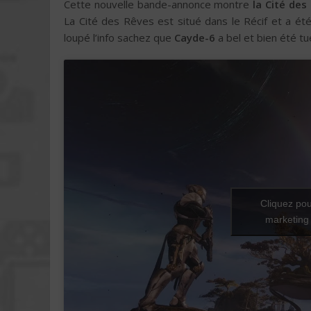
Cette nouvelle bande-annonce montre
la Cité des
La Cité des Rêves est situé dans le Récif et a été
loupé l’info sachez que
Cayde-6
a bel et bien été tu
Cliquez pou
marketing 