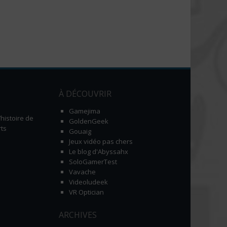
À DÉCOUVRIR
Gamejima
histoire de
GoldenGeek
ts
Gouaig
Jeux vidéo pas chers
Le blog d'Abyssahx
SoloGamerTest
Vavache
Videoludeek
VR Optician
ARCHIVES