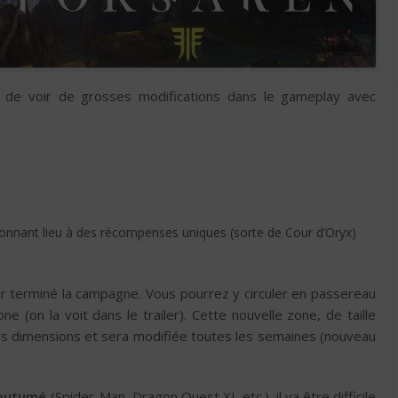
, de voir de grosses modifications dans le gameplay avec
onnant lieu à des récompenses uniques (sorte de Cour d’Oryx)
ir terminé la campagne. Vous pourrez y circuler en passereau
e (on la voit dans le trailer). Cette nouvelle zone, de taille
urs dimensions et sera modifiée toutes les semaines (nouveau
coutumé
(Spider-Man, Dragon Quest XI, etc.), il va être difficile