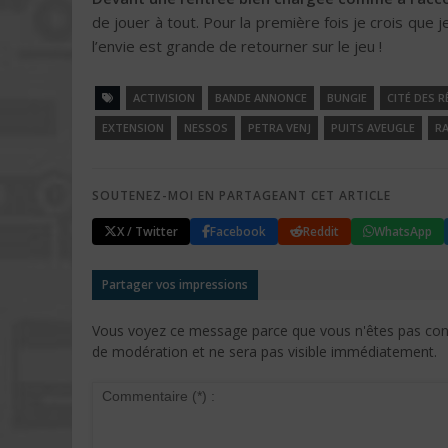
de jouer à tout. Pour la première fois je crois que j
l’envie est grande de retourner sur le jeu !
ACTIVISION
BANDE ANNONCE
BUNGIE
CITÉ DES R
EXTENSION
NESSOS
PETRA VENJ
PUITS AVEUGLE
RA
SOUTENEZ-MOI EN PARTAGEANT CET ARTICLE
X / Twitter
Facebook
Reddit
WhatsApp
Partager vos impressions
Vous voyez ce message parce que vous n'êtes pas conne
de modération et ne sera pas visible immédiatement.