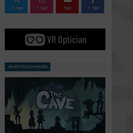
11 586
1 967
583
1 788
UN ARTICLE AU HASARD