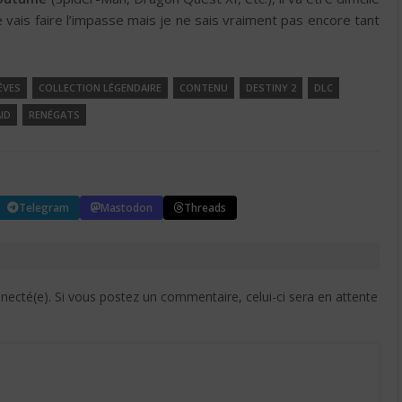
e vais faire l’impasse mais je ne sais vraiment pas encore tant
ÊVES
COLLECTION LÉGENDAIRE
CONTENU
DESTINY 2
DLC
ID
RENÉGATS
Telegram
Mastodon
Threads
cté(e). Si vous postez un commentaire, celui-ci sera en attente