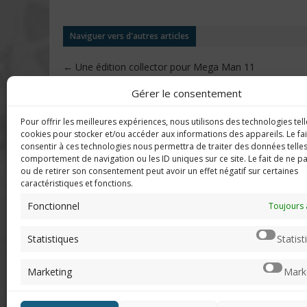
Naviguer vers d'autres articles
←
Une édition collector pour Mega Man 11
Gérer le consentement
Pour offrir les meilleures expériences, nous utilisons des technologies tell
DERNIERS C
Imerod.fr est un site traitant de
cookies pour stocker et/ou accéder aux informations des appareils. Le fai
l'univers du jeu vidéo. Toute
consentir à ces technologies nous permettra de traiter des données telles
reproduction partielle ou complète
comportement de navigation ou les ID uniques sur ce site. Le fait de ne p
Mar
ou de retirer son consentement peut avoir un effet négatif sur certaines
sans autorisation préalable est
en f
caractéristiques et fonctions.
interdite.
Fonctionnel
Neo
Toujours 
sera
Mentions légales
Statistiques
Statist
Qui suis-je ?
Chri
Me contacter
pers
Marketing
Mark
de "v