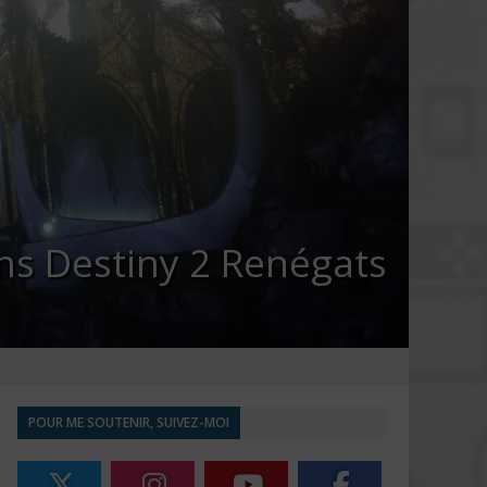
ns Destiny 2 Renégats
POUR ME SOUTENIR, SUIVEZ-MOI