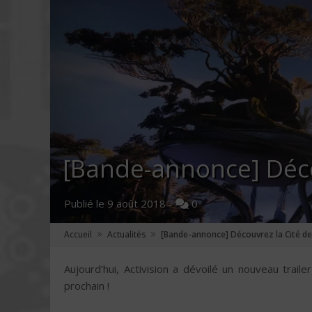
[Bande-annonce] Déco
Publié le
9 août 2018
-
0
»
»
Accueil
Actualités
[Bande-annonce] Découvrez la Cité de
Aujourd’hui, Activision a dévoilé un nouveau tra
prochain !