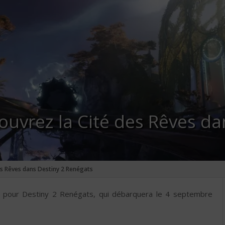
uvrez la Cité des Rêves da
s Rêves dans Destiny 2 Renégats
iler pour Destiny 2 Renégats, qui débarquera le 4 septembre