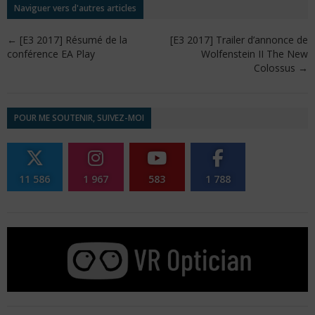
Naviguer vers d'autres articles
←
[E3 2017] Résumé de la
[E3 2017] Trailer d’annonce de
conférence EA Play
Wolfenstein II The New
Colossus
→
POUR ME SOUTENIR, SUIVEZ-MOI
11 586
1 967
583
1 788