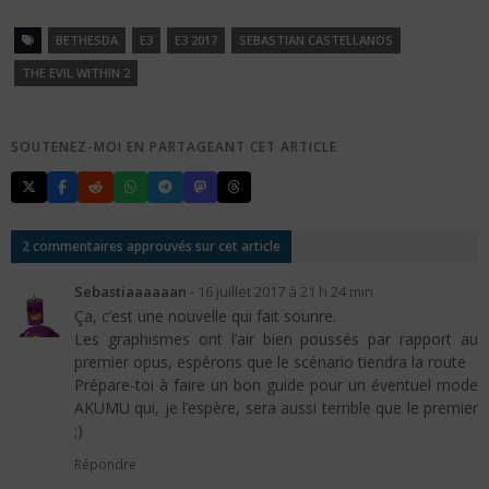
BETHESDA
E3
E3 2017
SEBASTIAN CASTELLANOS
THE EVIL WITHIN 2
SOUTENEZ-MOI EN PARTAGEANT CET ARTICLE
2 commentaires approuvés sur cet article
Sebastiaaaaaan
-
16 juillet 2017 à 21 h 24 min
Ça, c’est une nouvelle qui fait sourire.
Les graphismes ont l’air bien poussés par rapport au
premier opus, espérons que le scénario tiendra la route
Prépare-toi à faire un bon guide pour un éventuel mode
AKUMU qui, je l’espère, sera aussi terrible que le premier
;)
Répondre