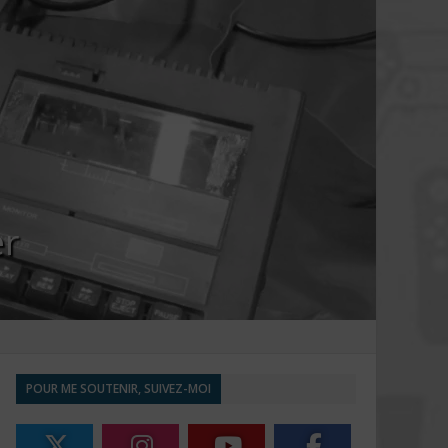
er
POUR ME SOUTENIR, SUIVEZ-MOI