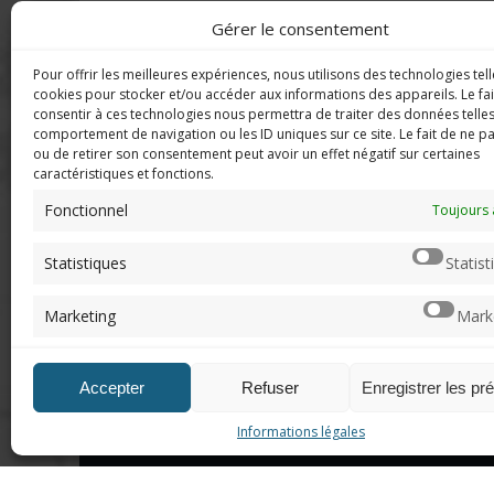
Gérer le consentement
Pour offrir les meilleures expériences, nous utilisons des technologies tell
DERNIERS C
Imerod.fr est un site traitant de
cookies pour stocker et/ou accéder aux informations des appareils. Le fai
l'univers du jeu vidéo. Toute
consentir à ces technologies nous permettra de traiter des données telles
reproduction partielle ou complète
comportement de navigation ou les ID uniques sur ce site. Le fait de ne p
Mar
ou de retirer son consentement peut avoir un effet négatif sur certaines
sans autorisation préalable est
en f
caractéristiques et fonctions.
interdite.
Fonctionnel
Neo
Toujours 
sera
Mentions légales
Statistiques
Statist
Qui suis-je ?
Chri
Me contacter
pers
Marketing
Mark
de "v
DoN
Accepter
Refuser
Enregistrer les pr
n'ar
Informations légales