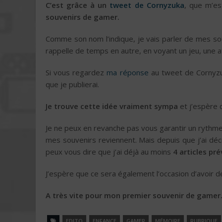
C’est grâce à un
tweet de Cornyzuka
, que m’es
souvenirs de gamer.
Comme son nom l’indique, je vais parler de mes sou
rappelle de temps en autre, en voyant un jeu, une aff
Si vous regardez
ma réponse
au tweet de Cornyz
que je publierai.
Je trouve cette idée vraiment sympa
et j’espère 
Je ne peux en revanche pas vous garantir un rythme
mes souvenirs reviennent. Mais depuis que j’ai déc
peux vous dire que j’ai déjà au moins
4 articles pré
J’espère que ce sera également l’occasion d’avoir de
A très vite pour mon premier souvenir de gamer
EDITO
ENFANCE
GAMER
MÉMOIRE
RUBRIQUE