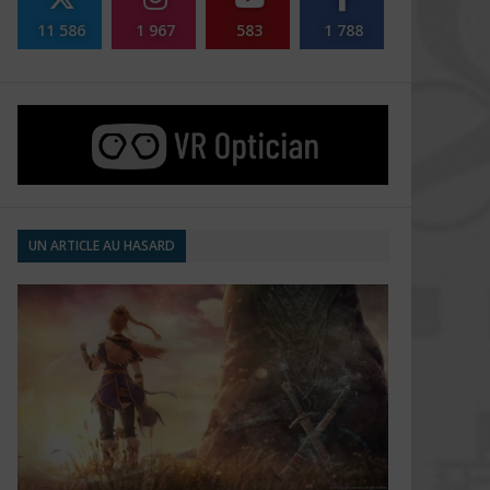
11 586
1 967
583
1 788
UN ARTICLE AU HASARD