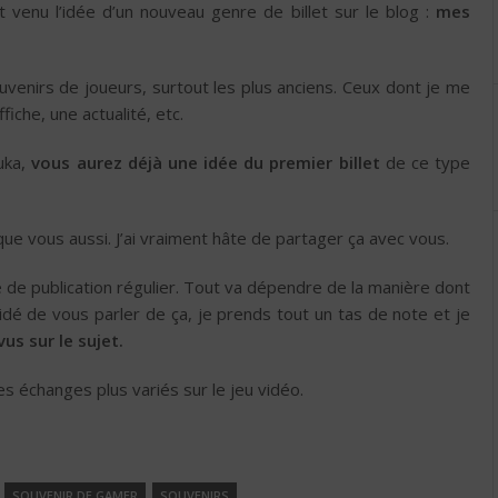
t venu l’idée d’un nouveau genre de billet sur le blog :
mes
venirs de joueurs, surtout les plus anciens. Ceux dont je me
iche, une actualité, etc.
uka,
vous aurez déjà une idée du premier billet
de ce type
que vous aussi. J’ai vraiment hâte de partager ça avec vous.
 de publication régulier. Tout va dépendre de la manière dont
idé de vous parler de ça, je prends tout un tas de note et je
vus sur le sujet.
s échanges plus variés sur le jeu vidéo.
.
SOUVENIR DE GAMER
SOUVENIRS