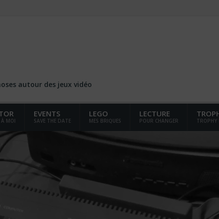
choses autour des jeux vidéo
TOR
EVENTS
LEGO
LECTURE
TROP
 À MOI
SAVE THE DATE
MES BRIQUES
POUR CHANGER
TROPHY