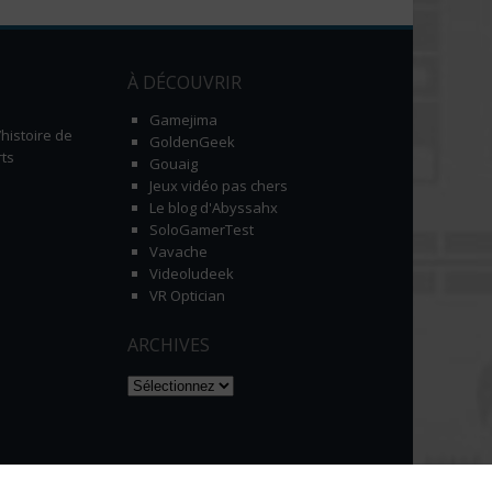
À DÉCOUVRIR
Gamejima
histoire de
GoldenGeek
ts
Gouaig
Jeux vidéo pas chers
Le blog d'Abyssahx
SoloGamerTest
Vavache
Videoludeek
VR Optician
ARCHIVES
Naviguer dans les archives