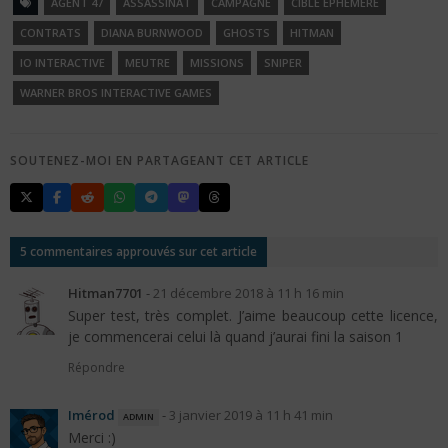
AGENT 47
ASSASSINAT
CAMPAGNE
CIBLE ÉPHÉMÈRE
CONTRATS
DIANA BURNWOOD
GHOSTS
HITMAN
IO INTERACTIVE
MEUTRE
MISSIONS
SNIPER
WARNER BROS INTERACTIVE GAMES
SOUTENEZ-MOI EN PARTAGEANT CET ARTICLE
5 commentaires approuvés sur cet article
Hitman7701
-
21 décembre 2018 à 11 h 16 min
Super test, très complet. J’aime beaucoup cette licence,
je commencerai celui là quand j’aurai fini la saison 1
Répondre
Imérod
admin
-
3 janvier 2019 à 11 h 41 min
Merci :)