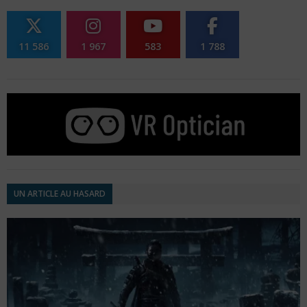
11 586
1 967
583
1 788
UN ARTICLE AU HASARD