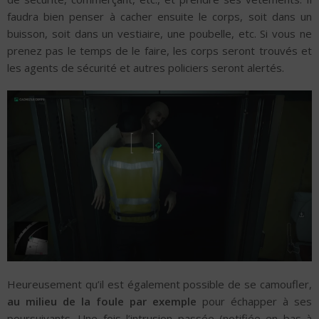
faudra bien penser à cacher ensuite le corps, soit dans un
buisson, soit dans un vestiaire, une poubelle, etc. Si vous ne
prenez pas le temps de le faire, les corps seront trouvés et
les agents de sécurité et autres policiers seront alertés.
Heureusement qu’il est également possible de se camoufler,
au milieu de la foule par exemple
pour échapper à ses
poursuivants. Une fois l’intrusion passée (notifiée en bas à