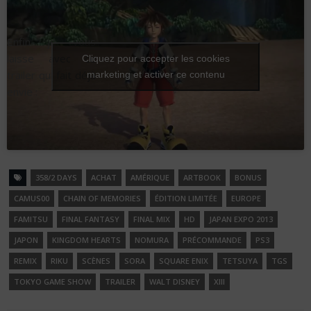
Enfin je vous
laisse avec ce
Cliquez pour accepter les cookies
trailer qui fait déjà
marketing et activer ce contenu
envie :
358/2 DAYS
ACHAT
AMÉRIQUE
ARTBOOK
BONUS
CAMUS00
CHAIN OF MEMORIES
ÉDITION LIMITÉE
EUROPE
FAMITSU
FINAL FANTASY
FINAL MIX
HD
JAPAN EXPO 2013
JAPON
KINGDOM HEARTS
NOMURA
PRÉCOMMANDE
PS3
REMIX
RIKU
SCÈNES
SORA
SQUARE ENIX
TETSUYA
TGS
TOKYO GAME SHOW
TRAILER
WALT DISNEY
XIII