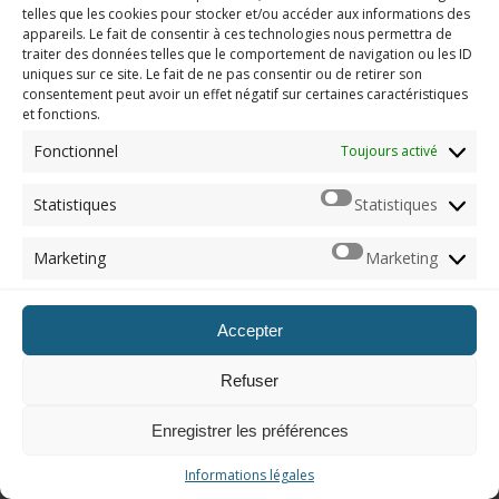
Mentions légales
telles que les cookies pour stocker et/ou accéder aux informations des
Qui suis-je ?
appareils. Le fait de consentir à ces technologies nous permettra de
Me contacter
traiter des données telles que le comportement de navigation ou les ID
uniques sur ce site. Le fait de ne pas consentir ou de retirer son
consentement peut avoir un effet négatif sur certaines caractéristiques
ARCHIVES
et fonctions.
Naviguer dans les archives
Fonctionnel
Toujours activé
Statistiques
Statistiques
© 2012 - 2026, Imerod. Tous droits réservés.
Marketing
Marketing
Accepter
Refuser
Enregistrer les préférences
Informations légales