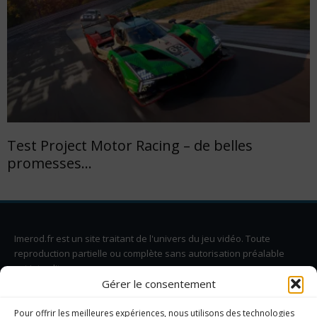
Test Project Motor Racing – de belles
promesses…
Imerod.fr est un site traitant de l'univers du jeu vidéo. Toute
reproduction partielle ou complète sans autorisation préalable
est interdite.
Gérer le consentement
Pour offrir les meilleures expériences, nous utilisons des technologies