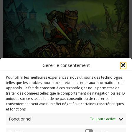
Gérer le consentement
[Preview] Tails of Iron : un action-RPG
Pour offrir les meilleures expériences, nous utilisons des technologies
somptueux !
telles que les cookies pour stocker et/ou accéder aux informations des
appareils. Le fait de consentir à ces technologies nous permettra de
traiter des données telles que le comportement de navigation ou les ID
uniques sur ce site. Le fait de ne pas consentir ou de retirer son
consentement peut avoir un effet négatif sur certaines caractéristiques
et fonctions.
Imerod.fr est un site traitant de l'univers du jeu vidéo. Toute
reproduction partielle ou complète sans autorisation préalable
Fonctionnel
Toujours activé
est interdite.