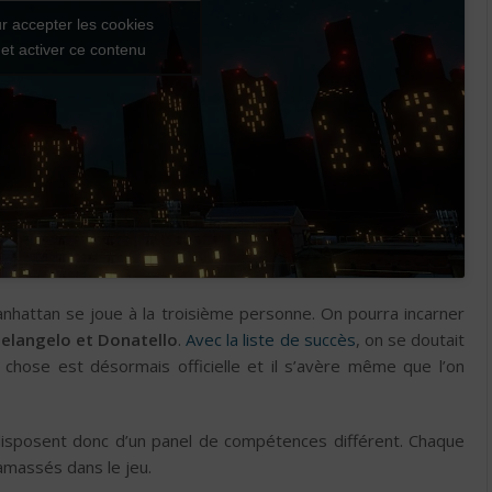
r accepter les cookies
et activer ce contenu
hattan se joue à la troisième personne. On pourra incarner
helangelo et Donatello
.
Avec la liste de succès
, on se doutait
 chose est désormais officielle et il s’avère même que l’on
 disposent donc d’un panel de compétences différent. Chaque
amassés dans le jeu.