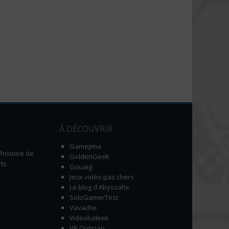
À DÉCOUVRIR
Gamejima
histoire de
GoldenGeek
ts
Gouaig
Jeux vidéo pas chers
Le blog d'Abyssahx
SoloGamerTest
Vavache
Videoludeek
VR Optician