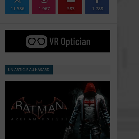
11 586
1 967
583
1 788
UN ARTICLE AU HASARD