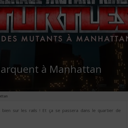
barquent à Manhattan
attan
t bien sur les rails ! Et ça se passera dans le quartier de