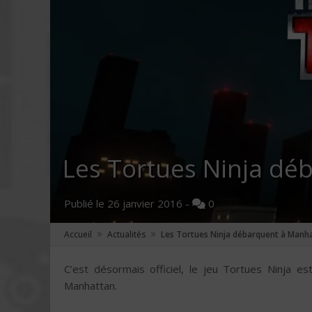
Les Tortues Ninja dé
Publié le
26 janvier 2016
-
0
»
»
Accueil
Actualités
Les Tortues Ninja débarquent à Manh
C’est désormais officiel, le jeu Tortues Ninja es
Manhattan.