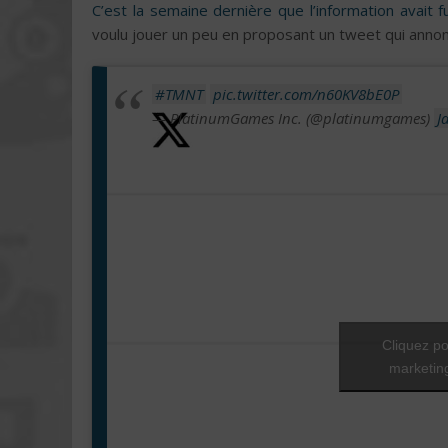
C’est la semaine dernière que l’information avait f
voulu jouer un peu en proposant un tweet qui annonçai
#TMNT
pic.twitter.com/n60KV8bE0P
— PlatinumGames Inc. (@platinumgames)
J
Cliquez po
marketing