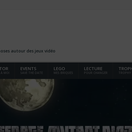
choses autour des jeux vidéo
TOR
EVENTS
LEGO
LECTURE
TROP
 À MOI
SAVE THE DATE
MES BRIQUES
POUR CHANGER
TROPHY