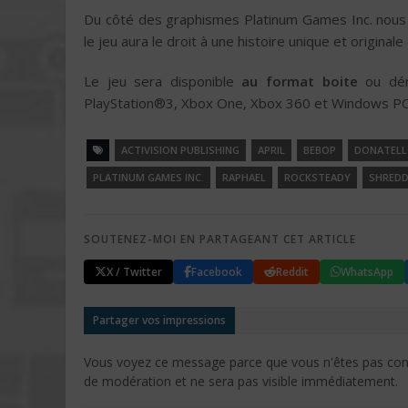
Du côté des graphismes Platinum Games Inc. nou
le jeu aura le droit à une histoire unique et originale
Le jeu sera disponible
au format boite
ou dém
PlayStation®3, Xbox One, Xbox 360 et Windows PC
ACTIVISION PUBLISHING
APRIL
BEBOP
DONATEL
PLATINUM GAMES INC.
RAPHAEL
ROCKSTEADY
SHREDD
SOUTENEZ-MOI EN PARTAGEANT CET ARTICLE
X / Twitter
Facebook
Reddit
WhatsApp
Partager vos impressions
Vous voyez ce message parce que vous n'êtes pas conne
de modération et ne sera pas visible immédiatement.