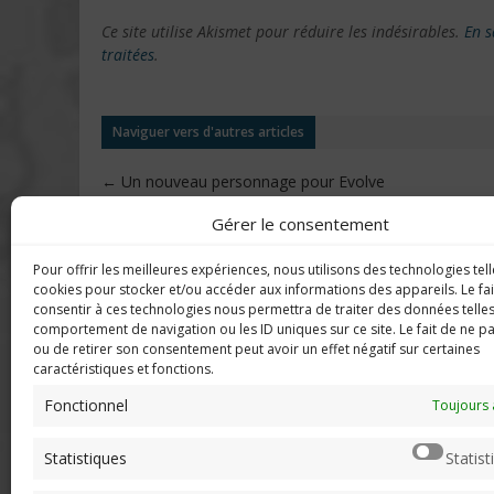
Ce site utilise Akismet pour réduire les indésirables.
En s
traitées
.
Naviguer vers d'autres articles
←
Un nouveau personnage pour Evolve
Gérer le consentement
Pour offrir les meilleures expériences, nous utilisons des technologies tell
DERNIERS C
Imerod.fr est un site traitant de
cookies pour stocker et/ou accéder aux informations des appareils. Le fai
l'univers du jeu vidéo. Toute
consentir à ces technologies nous permettra de traiter des données telles
reproduction partielle ou complète
comportement de navigation ou les ID uniques sur ce site. Le fait de ne p
Mar
ou de retirer son consentement peut avoir un effet négatif sur certaines
sans autorisation préalable est
en f
caractéristiques et fonctions.
interdite.
Fonctionnel
Neo
Toujours 
sera
Mentions légales
Statistiques
Statist
Qui suis-je ?
Chri