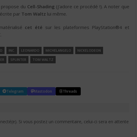
s propose du
Cell-Shading
(j’adore ce procédé !). A noter que
 écrite par
Tom Waltz
lui même.
atérialisé
cet été
sur les plateformes PlayStation®4 et
.
LO
INC.
LEONARDO
MICHELANGELO
NICKELODEON
ER
SPLINTER
TOM WALTZ
Telegram
Mastodon
Threads
cté(e). Si vous postez un commentaire, celui-ci sera en attente