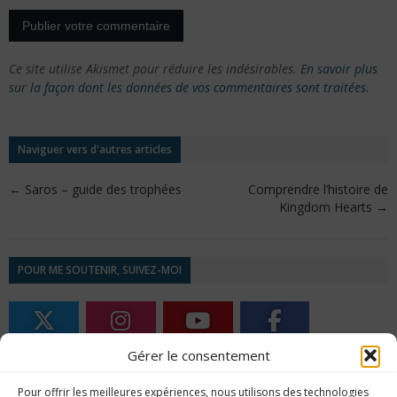
Ce site utilise Akismet pour réduire les indésirables.
En savoir plus
sur la façon dont les données de vos commentaires sont traitées
.
Naviguer vers d'autres articles
←
Saros – guide des trophées
Comprendre l’histoire de
Kingdom Hearts
→
POUR ME SOUTENIR, SUIVEZ-MOI
11 586
1 967
583
1 788
Gérer le consentement
Pour offrir les meilleures expériences, nous utilisons des technologies