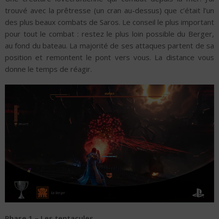
trouvé avec la prêtresse (un cran au-dessus) que c’était l’un
des plus beaux combats de Saros. Le conseil le plus important
pour tout le combat : restez le plus loin possible du Berger,
au fond du bateau. La majorité de ses attaques partent de sa
position et remontent le pont vers vous. La distance vous
donne le temps de réagir.
Phase 1 – Les tentacules