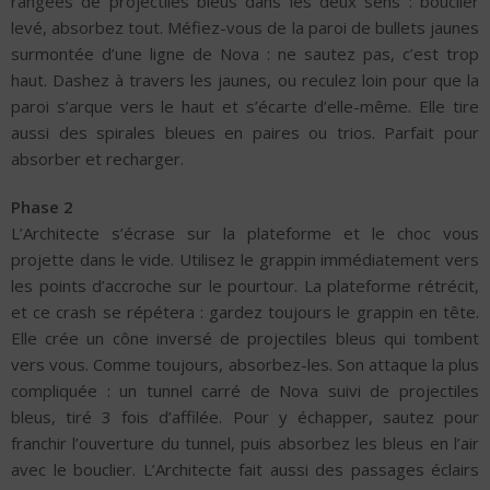
rangées de projectiles bleus dans les deux sens : bouclier
levé, absorbez tout. Méfiez-vous de la paroi de bullets jaunes
surmontée d’une ligne de Nova : ne sautez pas, c’est trop
haut. Dashez à travers les jaunes, ou reculez loin pour que la
paroi s’arque vers le haut et s’écarte d’elle-même. Elle tire
aussi des spirales bleues en paires ou trios. Parfait pour
absorber et recharger.
Phase 2
L’Architecte s’écrase sur la plateforme et le choc vous
projette dans le vide. Utilisez le grappin immédiatement vers
les points d’accroche sur le pourtour. La plateforme rétrécit,
et ce crash se répétera : gardez toujours le grappin en tête.
Elle crée un cône inversé de projectiles bleus qui tombent
vers vous. Comme toujours, absorbez-les. Son attaque la plus
compliquée : un tunnel carré de Nova suivi de projectiles
bleus, tiré 3 fois d’affilée. Pour y échapper, sautez pour
franchir l’ouverture du tunnel, puis absorbez les bleus en l’air
avec le bouclier. L’Architecte fait aussi des passages éclairs