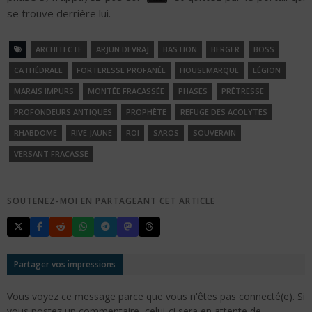
se trouve derrière lui.
ARCHITECTE
ARJUN DEVRAJ
BASTION
BERGER
BOSS
CATHÉDRALE
FORTERESSE PROFANÉE
HOUSEMARQUE
LÉGION
MARAIS IMPURS
MONTÉE FRACASSÉE
PHASES
PRÊTRESSE
PROFONDEURS ANTIQUES
PROPHÈTE
REFUGE DES ACOLYTES
RHABDOME
RIVE JAUNE
ROI
SAROS
SOUVERAIN
VERSANT FRACASSÉ
SOUTENEZ-MOI EN PARTAGEANT CET ARTICLE
Partager vos impressions
Vous voyez ce message parce que vous n'êtes pas connecté(e). Si
vous postez un commentaire, celui-ci sera en attente de