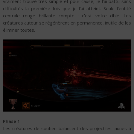
vraiment trouvé très simple et pour cause, je l’ai battu sans
difficultés la première fois que je l’ai atteint. Seule l’entité
centrale rouge brillante compte : c’est votre cible. Les
créatures autour se régénèrent en permanence, inutile de les
éliminer toutes.
Phase 1
Les créatures de soutien balancent des projectiles jaunes à