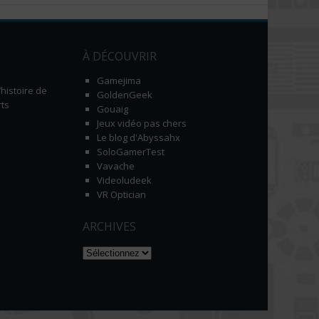
À DÉCOUVRIR
Gamejima
histoire de
GoldenGeek
ts
Gouaig
Jeux vidéo pas chers
Le blog d'Abyssahx
SoloGamerTest
Vavache
Videoludeek
VR Optician
ARCHIVES
Naviguer dans les archives