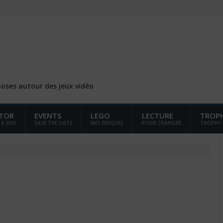
choses autour des jeux vidéo
TOR
EVENTS
LEGO
LECTURE
TROP
 À MOI
SAVE THE DATE
MES BRIQUES
POUR CHANGER
TROPHY