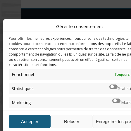
DERNIERS C
Imerod.fr est un site traitant de
Gérer le consentement
l'univers du jeu vidéo. Toute
reproduction partielle ou complète
Mar
Pour offrir les meilleures expériences, nous utilisons des technologies tell
sans autorisation préalable est
en f
cookies pour stocker et/ou accéder aux informations des appareils. Le fai
interdite.
consentir à ces technologies nous permettra de traiter des données telles
comportement de navigation ou les ID uniques sur ce site. Le fait de ne p
Neo
ou de retirer son consentement peut avoir un effet négatif sur certaines
sera
caractéristiques et fonctions.
Mentions légales
Fonctionnel
Toujours 
Qui suis-je ?
Chri
Me contacter
pers
Statistiques
Statist
de "v
DoN
Marketing
Mark
n'ar
Accepter
Refuser
Enregistrer les pr