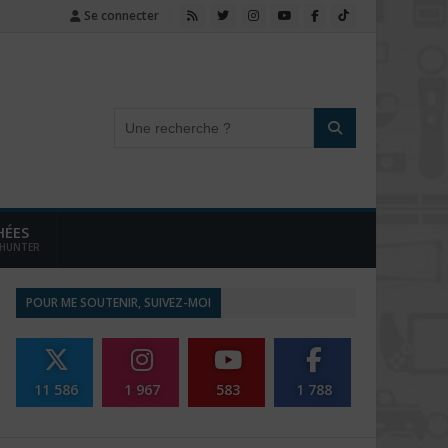
Se connecter
HÉES
 HUNTER
POUR ME SOUTENIR, SUIVEZ-MOI
11 586
1 967
583
1 788