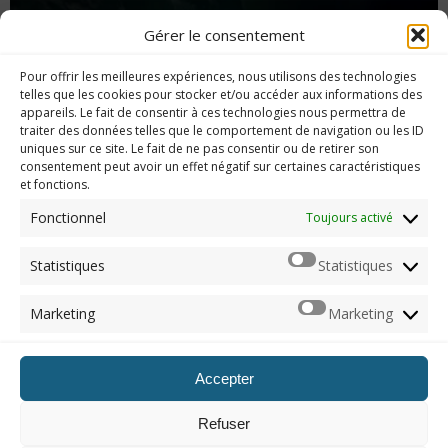
Gérer le consentement
[105] Quelques conseils pour obtenir le
Pour offrir les meilleures expériences, nous utilisons des technologies
platine de No Man’s Sky
telles que les cookies pour stocker et/ou accéder aux informations des
appareils. Le fait de consentir à ces technologies nous permettra de
traiter des données telles que le comportement de navigation ou les ID
uniques sur ce site. Le fait de ne pas consentir ou de retirer son
consentement peut avoir un effet négatif sur certaines caractéristiques
et fonctions.
Imerod.fr est un site traitant de l'univers du jeu vidéo. Toute
reproduction partielle ou complète sans autorisation préalable
Fonctionnel
Toujours activé
est interdite.
Statistiques
Statistiques
Mentions légales
Marketing
Marketing
Qui suis-je ?
Me contacter
Accepter
ARCHIVES
Refuser
Naviguer dans les archives