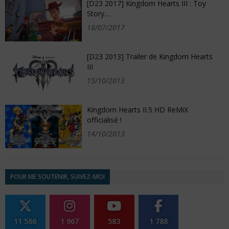
[D23 2017] Kingdom Hearts III : Toy
Story…
18/07/2017
[D23 2013] Trailer de Kingdom Hearts
III
15/10/2013
Kingdom Hearts II.5 HD ReMiX
officialisé !
14/10/2013
POUR ME SOUTENIR, SUIVEZ-MOI
11 586
1 967
583
1 788