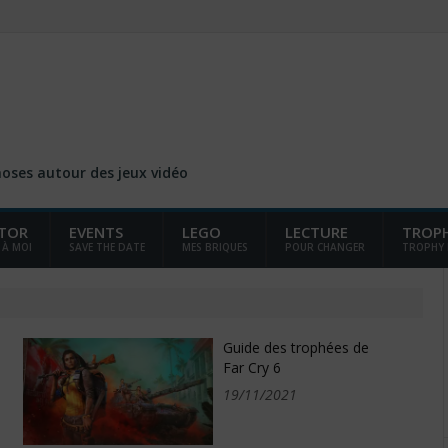
choses autour des jeux vidéo
TOR
EVENTS
LEGO
LECTURE
TROP
 À MOI
SAVE THE DATE
MES BRIQUES
POUR CHANGER
TROPHY
e
Guide des trophées de
Far Cry 6
19/11/2021