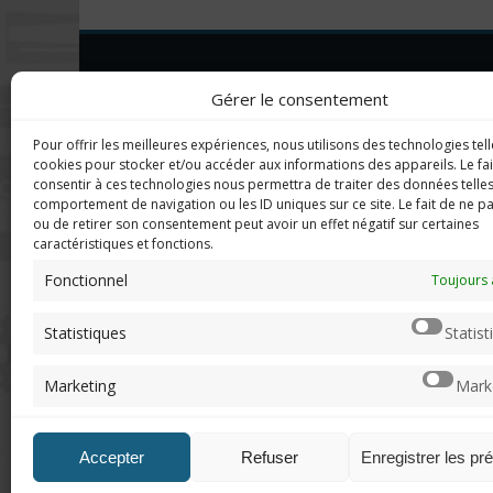
DERNIERS C
Imerod.fr est un site traitant de
Gérer le consentement
l'univers du jeu vidéo. Toute
reproduction partielle ou complète
Mar
Pour offrir les meilleures expériences, nous utilisons des technologies tell
sans autorisation préalable est
en f
cookies pour stocker et/ou accéder aux informations des appareils. Le fai
interdite.
consentir à ces technologies nous permettra de traiter des données telles
comportement de navigation ou les ID uniques sur ce site. Le fait de ne p
Neo
ou de retirer son consentement peut avoir un effet négatif sur certaines
sera
caractéristiques et fonctions.
Mentions légales
Fonctionnel
Toujours 
Qui suis-je ?
Chri
Me contacter
pers
Statistiques
Statist
de "v
DoN
Marketing
Mark
n'ar
Accepter
Refuser
Enregistrer les pr