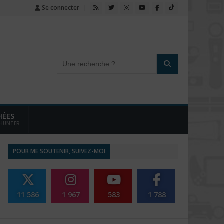
Se connecter
HÉES
 HUNTER
POUR ME SOUTENIR, SUIVEZ-MOI
11 586
1 967
583
1 788