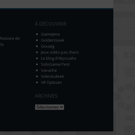
À DÉCOUVRIR
Gamejima
histoire de
GoldenGeek
ts
Gouaig
Jeux vidéo pas chers
Le blog d'Abyssahx
SoloGamerTest
Vavache
Videoludeek
VR Optician
ARCHIVES
Naviguer dans les archives