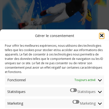
Gérer le consentement
Pour offrir les meilleures expériences, nous utilisons des technologies
[Insolite] Mirror’s Edge pour de vrai
telles que les cookies pour stocker et/ou accéder aux informations des
appareils. Le fait de consentir à ces technologies nous permettra de
traiter des données telles que le comportement de navigation ou les ID
uniques sur ce site. Le fait de ne pas consentir ou de retirer son
consentement peut avoir un effet négatif sur certaines caractéristiques
et fonctions.
Imerod.fr est un site traitant de l'univers du jeu vidéo. Toute
reproduction partielle ou complète sans autorisation préalable
Fonctionnel
Toujours activé
est interdite.
Statistiques
Statistiques
Mentions légales
Marketing
Marketing
Qui suis-je ?