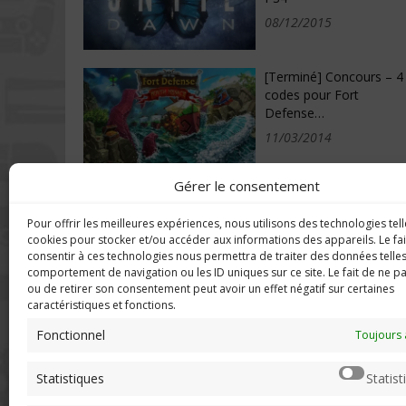
08/12/2015
[Terminé] Concours – 4
codes pour Fort
Defense…
11/03/2014
Gérer le consentement
Pour offrir les meilleures expériences, nous utilisons des technologies tell
DERNIERS C
Imerod.fr est un site traitant de
cookies pour stocker et/ou accéder aux informations des appareils. Le fai
l'univers du jeu vidéo. Toute
consentir à ces technologies nous permettra de traiter des données telles
reproduction partielle ou complète
comportement de navigation ou les ID uniques sur ce site. Le fait de ne p
Mar
sans autorisation préalable est
ou de retirer son consentement peut avoir un effet négatif sur certaines
en f
caractéristiques et fonctions.
interdite.
Neo
Fonctionnel
Toujours 
sera
Mentions légales
Statistiques
Statist
Qui suis-je ?
Chri