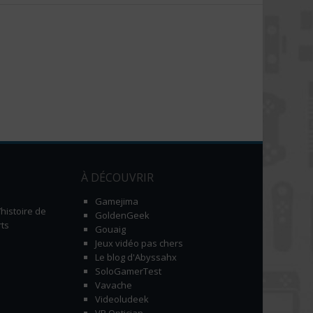
À DÉCOUVRIR
Gamejima
histoire de
GoldenGeek
ts
Gouaig
Jeux vidéo pas chers
Le blog d'Abyssahx
SoloGamerTest
Vavache
Videoludeek
VR Optician