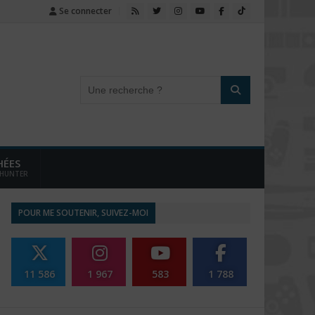
Se connecter
HÉES
 HUNTER
POUR ME SOUTENIR, SUIVEZ-MOI
11 586
1 967
583
1 788