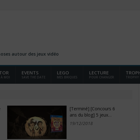
choses autour des jeux vidéo
TOR
EVENTS
LEGO
LECTURE
TROP
 À MOI
SAVE THE DATE
MES BRIQUES
POUR CHANGER
TROPHY
e
[Terminé] [Concours 6
ans du blog] 5 jeux…
19/12/2018