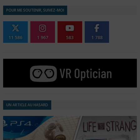
POUR ME SOUTENIR, SUIVEZ-MOI
11 586
1 967
583
1 788
UN ARTICLE AU HASARD