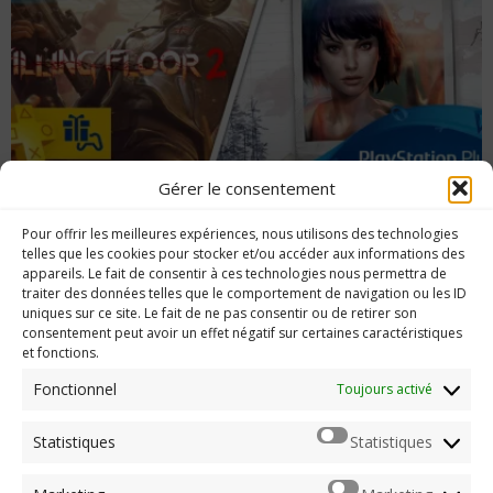
Gérer le consentement
Les jeux PlayStation Plus du mois de Juin
Pour offrir les meilleures expériences, nous utilisons des technologies
2017
telles que les cookies pour stocker et/ou accéder aux informations des
appareils. Le fait de consentir à ces technologies nous permettra de
traiter des données telles que le comportement de navigation ou les ID
uniques sur ce site. Le fait de ne pas consentir ou de retirer son
consentement peut avoir un effet négatif sur certaines caractéristiques
et fonctions.
Imerod.fr est un site traitant de l'univers du jeu vidéo. Toute
reproduction partielle ou complète sans autorisation préalable
Fonctionnel
Toujours activé
est interdite.
Statistiques
Statistiques
Mentions légales