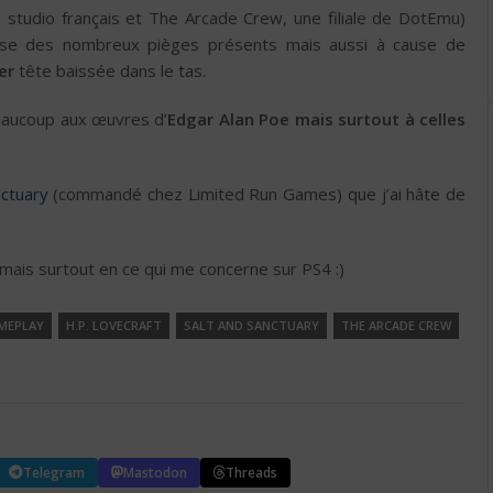
studio français et The Arcade Crew, une filiale de DotEmu)
use des nombreux pièges présents mais aussi à cause de
er
tête baissée dans le tas.
eaucoup aux œuvres d’
Edgar Alan Poe mais surtout à celles
nctuary
(commandé chez Limited Run Games) que j’ai hâte de
mais surtout en ce qui me concerne sur PS4 :)
MEPLAY
H.P. LOVECRAFT
SALT AND SANCTUARY
THE ARCADE CREW
Telegram
Mastodon
Threads