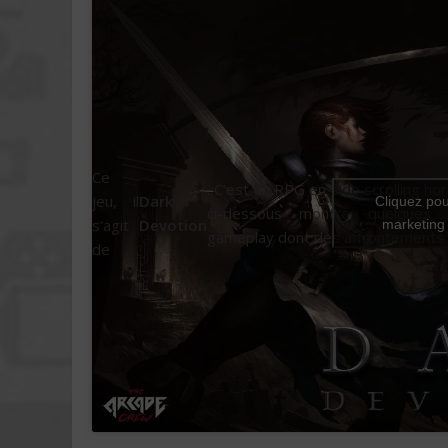
Ce
. C’est un RPG en side scrolling hor
jeu, il
Dark
Cliquez pou
ci-dessous montre quelques
s’agit
Devotion
marketing 
gameplay dont des affrontements 
de