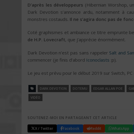
D’après les développeurs
(Hibernian Worshop, un 
Dark Devotion s’annonce ardu, notamment à ca
monstres costauds.
Il ne s’agira donc pas de fonc
Coté graphismes et ambiance ce titre emprunte b
de H.P. Lovecraft
, que j’apprécie énormément.
Dark Devotion n’est pas sans rappeler
Salt and Sa
commencer (je finis d’abord
Iconoclasts
:p).
Le jeu est prévu pour le début 2019 sur Switch, PC 
DARK DEVOTION
DOTEMU
EDGAR ALLAN POE
GA
VIDÉO
SOUTENEZ-MOI EN PARTAGEANT CET ARTICLE
X / Twitter
Facebook
Reddit
WhatsApp