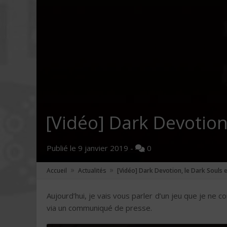
[Vidéo] Dark Devotion,
Publié le
9 janvier 2019
-
0
»
»
Accueil
Actualités
[Vidéo] Dark Devotion, le Dark Souls e
Aujourd’hui, je vais vous parler d’un jeu que je ne c
via un communiqué de presse.