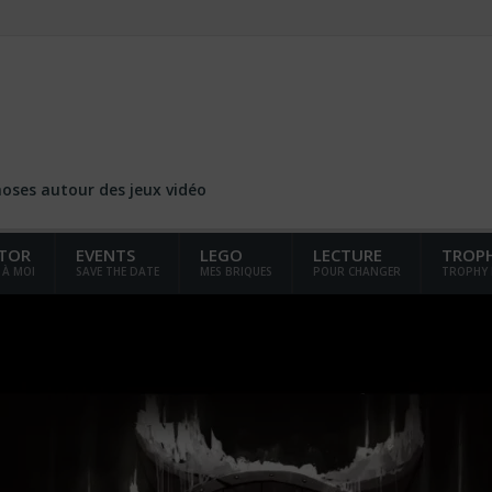
choses autour des jeux vidéo
TOR
EVENTS
LEGO
LECTURE
TROP
 À MOI
SAVE THE DATE
MES BRIQUES
POUR CHANGER
TROPHY