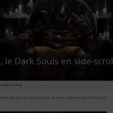
 le Dark Souls en side-scrol
n side-scrolling
onnaissais pas du tout et dont je viens d’apprendre l’existence