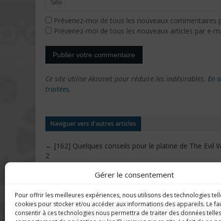
Prévenez-moi de tous les nouveaux commentaires p
Prévenez-moi de tous les nouveaux articles par e-ma
Ce site utilise Akismet pour réduire les indésirables.
En s
traitées
.
Naviguer vers d'autres articles
←
[162] Quelques conseils pour le platine de The Evil W
2
Gérer le consentement
Pour offrir les meilleures expériences, nous utilisons des technologies tell
DERNIERS C
Imerod.fr est un site traitant de
cookies pour stocker et/ou accéder aux informations des appareils. Le fai
l'univers du jeu vidéo. Toute
consentir à ces technologies nous permettra de traiter des données telles
reproduction partielle ou complète