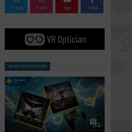
11 586
1 967
583
1 788
UN ARTICLE AU HASARD