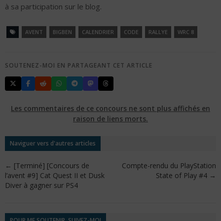
à sa participation sur le blog.
AVENT
BIGBEN
CALENDRIER
CODE
RALLYE
WRC 8
SOUTENEZ-MOI EN PARTAGEANT CET ARTICLE
Les commentaires de ce concours ne sont plus affichés en
raison de liens morts.
Naviguer vers d'autres articles
←
[Terminé] [Concours de
Compte-rendu du PlayStation
l’avent #9] Cat Quest II et Dusk
State of Play #4
→
Diver à gagner sur PS4
POUR ME SOUTENIR, SUIVEZ-MOI