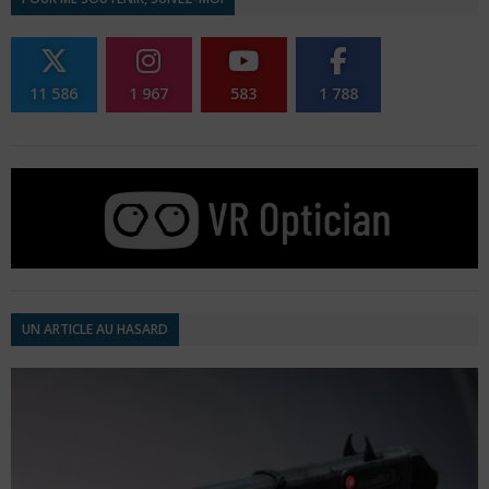
11 586
1 967
583
1 788
UN ARTICLE AU HASARD