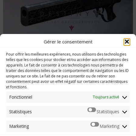
Gérer le consentement
Destiny : obtenir le fusil à pompe « La
Pour offrir les meilleures expériences, nous utilisons des technologies
Gouvernante »
telles que les cookies pour stocker et/ou accéder aux informations des
appareils. Le fait de consentir à ces technologies nous permettra de
traiter des données telles que le comportement de navigation ou les ID
uniques sur ce site. Le fait de ne pas consentir ou de retirer son
consentement peut avoir un effet négatif sur certaines caractéristiques
et fonctions.
Imerod.fr est un site traitant de l'univers du jeu vidéo. Toute
reproduction partielle ou complète sans autorisation préalable
Fonctionnel
Toujours activé
est interdite.
Statistiques
Statistiques
Mentions légales
Marketing
Marketing
Qui suis-je ?