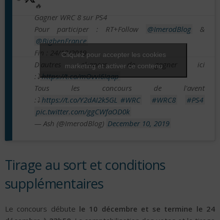
🔥
Gagner WRC 8 sur PS4
Pour participer : RT+Follow
@ImerodBlog
&
@BigbenFrance
Fin : 24/12/2019
Cliquez pour accepter les cookies
D'autres chances de gagner ici
marketing et activer ce contenu
:⤵️
https://t.co/mOvvI6Iqap
Tous les concours de l'avent
:⤵️
https://t.co/Y2dAI2k5GL
#WRC
#WRC8
#PS4
pic.twitter.com/ggCWfaOD0k
— Ash (@ImerodBlog)
December 10, 2019
Tirage au sort et conditions
supplémentaires
Le concours débute
le 10 décembre et se termine le 24