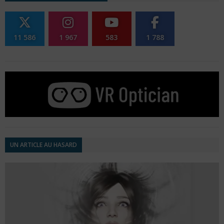
11 586
1 967
583
1 788
UN ARTICLE AU HASARD