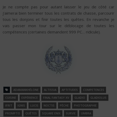
Je ne compte pas pour autant laisser le jeu de côté car
j’aimerai bien terminer tous les contrats de chasse, parcourir
tous les donjons et finir toutes les quêtes. En revanche je
vais passer mon tour sur le déblocage de toutes les
compétences (certaines demandent 999 PC… ridicule).
ADAMANKHÉLONE
ALTISSIA
APTITUDES
COMPETENCES
CUISINE
EXPÉRIENCE
FINAL FANTASY XV
GLADIO
GLADIOLUS
IFRIT
IGNIS
LUCIS
NOCTIS
PÊCHE
PHOTOGRAPHIE
PROMPTO
QUÊTES
SQUARE ENIX
SURVIE
UMBRA