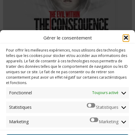
Gérer le consentement
The Evil Within, the Consequence : le retour
Pour offrir les meilleures expériences, nous utilisons des technologies
de Juli Kidman
telles que les cookies pour stocker et/ou accéder aux informations des
appareils. Le fait de consentir à ces technologies nous permettra de
traiter des données telles que le comportement de navigation ou les ID
uniques sur ce site. Le fait de ne pas consentir ou de retirer son
consentement peut avoir un effet négatif sur certaines caractéristiques
et fonctions.
Imerod.fr est un site traitant de l'univers du jeu vidéo. Toute
reproduction partielle ou complète sans autorisation préalable
Fonctionnel
Toujours activé
est interdite.
Statistiques
Statistiques
Mentions légales
Marketing
Marketing
Qui suis-je ?
Me contacter