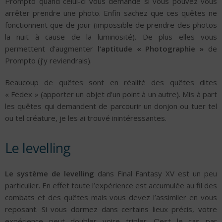
Prompto quand celui-ci vous demande si vous pouvez vous
arrêter prendre une photo. Enfin sachez que ces quêtes ne
fonctionnent que de jour (impossible de prendre des photos
la nuit à cause de la luminosité). De plus elles vous
permettent d’augmenter
l’aptitude « Photographie »
de
Prompto (j’y reviendrais).
Beaucoup de quêtes sont en réalité des quêtes dites
« Fedex » (apporter un objet d’un point à un autre). Mis à part
les quêtes qui demandent de parcourir un donjon ou tuer tel
ou tel créature, je les ai trouvé inintéressantes.
Le levelling
Le système de levelling
dans Final Fantasy XV est un peu
particulier. En effet toute l’expérience est accumulée au fil des
combats et des quêtes mais vous devez l’assimiler en vous
reposant. Si vous dormez dans certains lieux précis, votre
expérience peut doubler voire tripler. C’est le cas par