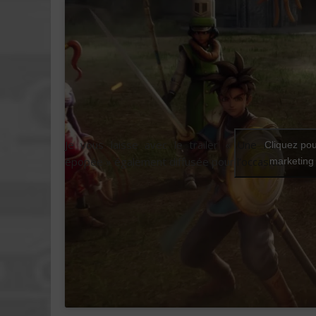
Je vous laisse avec le trailer « Une nouvelle
Cliquez pou
épopée » également diffusée pour l’occasion :
marketing 