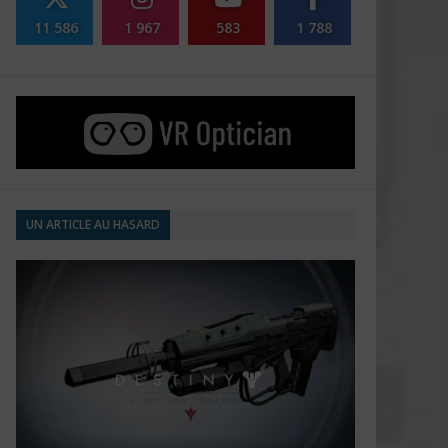
11 586
1 967
583
1 788
UN ARTICLE AU HASARD