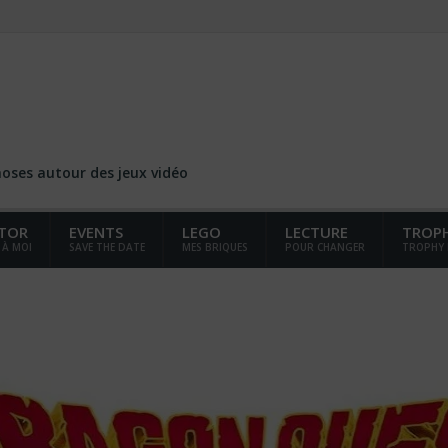
choses autour des jeux vidéo
TOR
EVENTS
LEGO
LECTURE
TROP
 À MOI
SAVE THE DATE
MES BRIQUES
POUR CHANGER
TROPHY