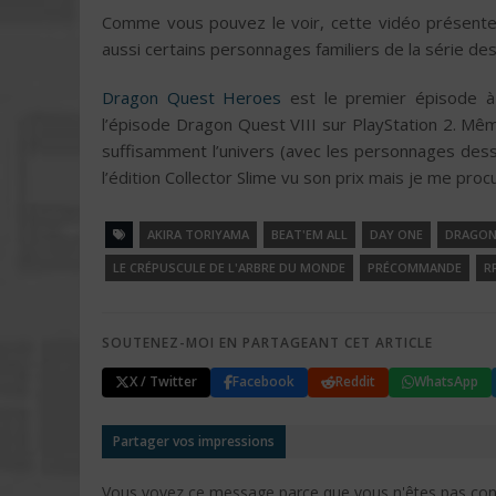
Comme vous pouvez le voir, cette vidéo présente 
aussi certains personnages familiers de la série d
Dragon Quest Heroes
est le premier épisode à v
l’épisode Dragon Quest VIII sur PlayStation 2. Mêm
suffisamment l’univers (avec les personnages dessi
l’édition Collector Slime vu son prix mais je me pro
AKIRA TORIYAMA
BEAT'EM ALL
DAY ONE
DRAGON
LE CRÉPUSCULE DE L'ARBRE DU MONDE
PRÉCOMMANDE
R
SOUTENEZ-MOI EN PARTAGEANT CET ARTICLE
X / Twitter
Facebook
Reddit
WhatsApp
Partager vos impressions
Vous voyez ce message parce que vous n'êtes pas conne