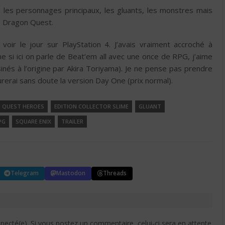
les personnages principaux, les gluants, les monstres mais
es Dragon Quest.
oir le jour sur PlayStation 4. J’avais vraiment accroché à
e si ici on parle de Beat’em all avec une once de RPG, j’aime
nés à l’origine par Akira Toriyama). Je ne pense pas prendre
curerai sans doute la version Day One (prix normal).
 QUEST HEROES
EDITION COLLECTOR SLIME
GLUANT
PG
SQUARE ENIX
TRAILER
Telegram
Mastodon
Threads
cté(e). Si vous postez un commentaire, celui-ci sera en attente