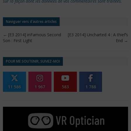
sur la façon dont les données de vos commentaires sont traitées
.
Naviguer vers d'autres articles
←
[E3 2014] inFamous Second
[E3 2014] Uncharted 4 : A thief’s
Son : First Light
End
→
POUR ME SOUTENIR, SUIVEZ-MOI
11 586
1 967
583
1 788