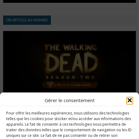
UN ARTICLE AU HASARD
Gérer le consentement
Pour offrir les meilleures expériences, nous utilisons des technologies
100% #39 : The Walking Dead Saison 2
telles que les cookies pour stocker et/ou accéder aux informations des
appareils. Le fait de consentir à ces technologies nous permettra de
traiter des données telles que le comportement de navigation ou les ID
uniques sur ce site. Le fait de ne pas consentir ou de retirer son