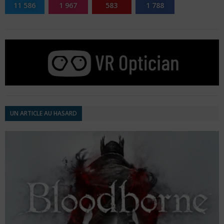
11 586
1 967
583
1 788
UN ARTICLE AU HASARD