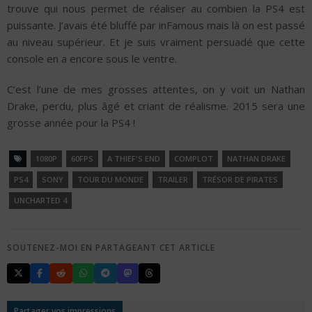
trouve qui nous permet de réaliser au combien la PS4 est
puissante. J’avais été bluffé par inFamous mais là on est passé
au niveau supérieur. Et je suis vraiment persuadé que cette
console en a encore sous le ventre.
C’est l’une de mes grosses attentes, on y voit un Nathan
Drake, perdu, plus âgé et criant de réalisme. 2015 sera une
grosse année pour la PS4 !
1080P
60FPS
A THIEF'S END
COMPLOT
NATHAN DRAKE
PS4
SONY
TOUR DU MONDE
TRAILER
TRÉSOR DE PIRATES
UNCHARTED 4
SOUTENEZ-MOI EN PARTAGEANT CET ARTICLE
Partager vos impressions