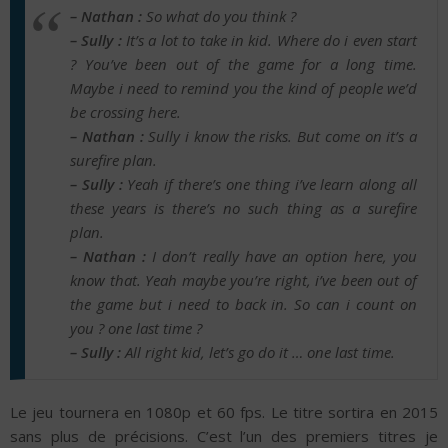
– Nathan :
So what do you think ?
– Sully :
It’s a lot to take in kid. Where do i even start
? You’ve been out of the game for a long time.
Maybe i need to remind you the kind of people we’d
be crossing here.
– Nathan :
Sully i know the risks. But come on it’s a
surefire plan.
– Sully :
Yeah if there’s one thing i’ve learn along all
these years is there’s no such thing as a surefire
plan.
– Nathan :
I don’t really have an option here, you
know that. Yeah maybe you’re right, i’ve been out of
the game but i need to back in. So can i count on
you ? one last time ?
– Sully :
All right kid, let’s go do it … one last time.
Le jeu tournera en 1080p et 60 fps. Le titre sortira en 2015
sans plus de précisions. C’est l’un des premiers titres je