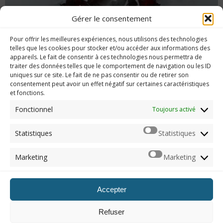
Gérer le consentement
Pour offrir les meilleures expériences, nous utilisons des technologies
Platine #78 – Bloodborne
telles que les cookies pour stocker et/ou accéder aux informations des
appareils. Le fait de consentir à ces technologies nous permettra de
traiter des données telles que le comportement de navigation ou les ID
uniques sur ce site. Le fait de ne pas consentir ou de retirer son
consentement peut avoir un effet négatif sur certaines caractéristiques
et fonctions.
Imerod.fr est un site traitant de l'univers du jeu vidéo. Toute
reproduction partielle ou complète sans autorisation préalable
Fonctionnel
Toujours activé
est interdite.
Statistiques
Statistiques
Mentions légales
Marketing
Marketing
Qui suis-je ?
Me contacter
Accepter
ARCHIVES
Refuser
Naviguer dans les archives