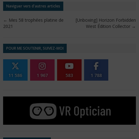
Naviguer vers d'autres articles
←
Mes 58 trophées platine de
[Unboxing] Horizon Forbidden
2021
West Édition Collector
→
POUR ME SOUTENIR, SUIVEZ-MOI
11 586
1 967
583
1 788