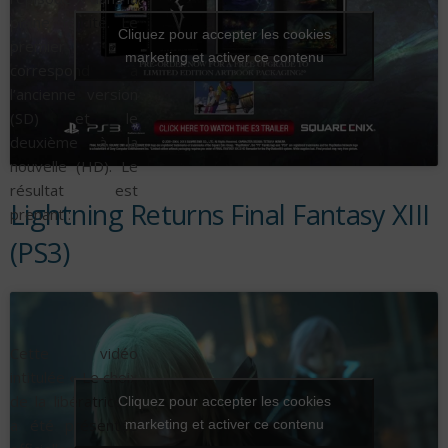
plaine félicité. Le
Cliquez pour accepter les cookies
premier
marketing et activer ce contenu
correspond à
l’ancienne version
(SD) et le
deuxième à la
nouvelle (HD). Le
résultat est
Lightning Returns Final Fantasy XIII
prenant :
(PS3)
Cette vidéo
intitulée « Le choix
de la libératrice »
Cliquez pour accepter les cookies
a été présentée
marketing et activer ce contenu