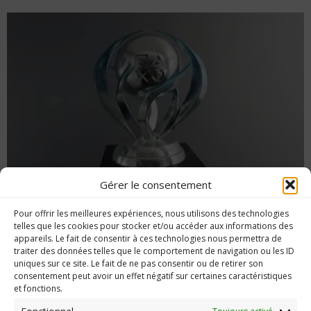
Gérer le consentement
Édito du 3 avril 2018 : entre persévérance et
Pour offrir les meilleures expériences, nous utilisons des technologies
acharnement…
telles que les cookies pour stocker et/ou accéder aux informations des
appareils. Le fait de consentir à ces technologies nous permettra de
traiter des données telles que le comportement de navigation ou les ID
uniques sur ce site. Le fait de ne pas consentir ou de retirer son
consentement peut avoir un effet négatif sur certaines caractéristiques
et fonctions.
Imerod.fr est un site traitant de l'univers du jeu vidéo. Toute
reproduction partielle ou complète sans autorisation préalable