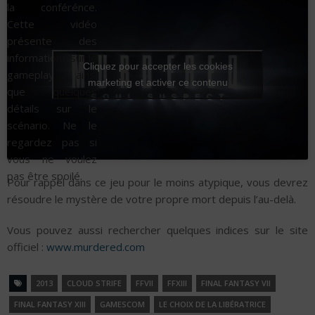
la conférénce.
Cette vidéo
présente des
informations sur le
Cliquez pour accepter les cookies
gameplay ainsi
marketing et activer ce contenu
que quelques
détails sur le
scénario. Ne le
regardez pas si
vous ne voulez
pas être spoilé.
Pour rappel dans ce jeu pour le moins atypique, vous devrez
résoudre le mystère de votre propre mort depuis l’au-delà.
Vous pouvez aussi rechercher quelques indices sur le site
officiel :
www.murdered.com
2013
CLOUD STRIFE
FFVII
FFXIII
FINAL FANTASY VII
FINAL FANTASY XIII
GAMESCOM
LE CHOIX DE LA LIBÉRATRICE