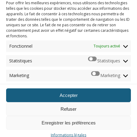
Pour offrir les meilleures expériences, nous utilisons des technologies
ajouts occidentaux
telles que les cookies pour stocker et/ou accéder aux informations des
appareils. Le fait de consentir à ces technologies nous permettra de
traiter des données telles que le comportement de navigation ou les ID
uniques sur ce site. Le fait de ne pas consentir ou de retirer son
consentement peut avoir un effet négatif sur certaines caractéristiques
et fonctions.
Imerod.fr est un site traitant de l'univers du jeu vidéo. Toute
reproduction partielle ou complète sans autorisation préalable
Fonctionnel
Toujours activé
est interdite.
Statistiques
Statistiques
Mentions légales
Marketing
Marketing
Qui suis-je ?
Me contacter
Accepter
ARCHIVES
Refuser
Naviguer dans les archives
Enregistrer les préférences
© 2012 - 2026, Imerod. Tous droits réservés.
Informations légales