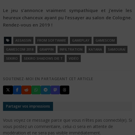
Le jeu s’annonce vraiment sympathique et j’envie les
heureux chanceux ayant pu l’essayer au salon de Cologne.
Rendez-vous en 2019 !
ASSASSIN
FROM SOFTWARE
GAMEPLAY
GAMESCOM
GAMESCOM 2018
GRAPPIN
INFILTRATION
KATANA
SAMOURAÏ
SEKIRO
SEKIRO SHADOWS DIE T
VIDÉO
SOUTENEZ-MOI EN PARTAGEANT CET ARTICLE
Partager vos impressions
Vous voyez ce message parce que vous n'êtes pas connecté(e). Si
vous postez un commentaire, celui-ci sera en attente de
modération et ne sera pas visible immédiatement.