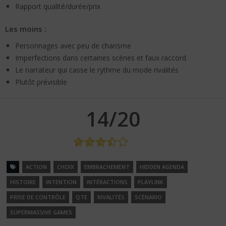
Rapport qualité/durée/prix
Les moins :
Personnages avec peu de charisme
Imperfections dans certaines scènes et faux raccord
Le narrateur qui casse le rythme du mode rivalités
Plutôt prévisible
14/20
ACTION
CHOIX
EMBRACHEMENT
HIDDEN AGENDA
HISTOIRE
INTENTION
INTÉRACTIONS
PLAYLINK
PRISE DE CONTRÔLE
QTE
RIVALITÉS
SCÉNARIO
SUPERMASSIVE GAMES