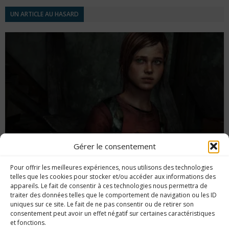
UN ARTICLE AU HASARD
Gérer le consentement
Pour offrir les meilleures expériences, nous utilisons des technologies
Goodies : sackboy Ellie
telles que les cookies pour stocker et/ou accéder aux informations des
appareils. Le fait de consentir à ces technologies nous permettra de
traiter des données telles que le comportement de navigation ou les ID
uniques sur ce site. Le fait de ne pas consentir ou de retirer son
consentement peut avoir un effet négatif sur certaines caractéristiques
et fonctions.
Imerod.fr est un site traitant de l'univers du jeu vidéo. Toute