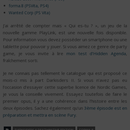
forma.8 (PSVita, PS4)
Wanted Corp (PS Vita)
J’ai arrêté de compter mais « Qui es-tu ? », un jeu de la
nouvelle gamme PlayLink, est une nouvelle fois disponible.
Pour information vous devez posséder un smartphone ou une
tablette pour pouvoir y jouer. Si vous aimez ce genre de party
game, je vous invite à lire
mon test d’Hidden Agenda
,
fraîchement sorti.
Je ne connais pas tellement le catalogue qui est proposé ce
mois-ci mis à part Darkisders II. Si vous n’avez pas eu
l’occasion d’essayer cette superbe licence de Nordic Games,
je vous la conseille vivement. Essayez toutefois de faire le
premier opus, il y a une cohérence dans l’histoire entre les
deux épisodes. Sachez également qu’un
3ème épisode est en
préparation et mettra en scène Fury
.
DARKSIDERS II DEATHINITIVE EDITION
FORMA.8