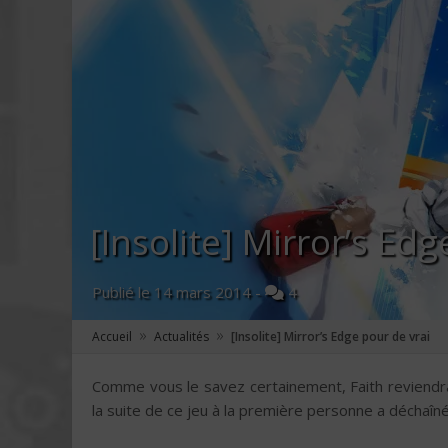
[Insolite] Mirror’s Ed
Publié le
14 mars 2014
-
4
»
»
Accueil
Actualités
[Insolite] Mirror’s Edge pour de vrai
Comme vous le savez certainement, Faith reviendra
la suite de ce jeu à la première personne a déchaîné