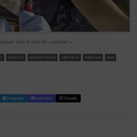
ssayer avec le mot clé « parkour ».
O
INSOLITE
MIRROR'S EDGE
OBSTACLE
PARKOUR
RUN
Telegram
Mastodon
Threads