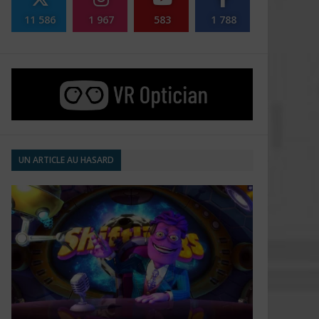
11 586
1 967
583
1 788
UN ARTICLE AU HASARD