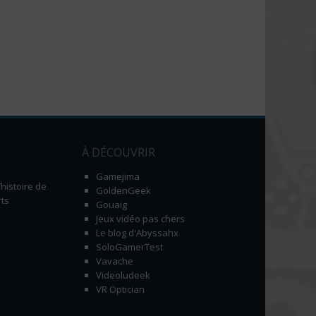
À DÉCOUVRIR
Gamejima
histoire de
GoldenGeek
ts
Gouaig
Jeux vidéo pas chers
Le blog d'Abyssahx
SoloGamerTest
Vavache
Videoludeek
VR Optician