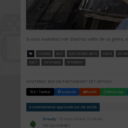
Si vous souhaitez voir d’autres vidéo de ce genre, e
COURSE
DICE
ELECTRONIC ARTS
FAITH
GO PR
SAUT
TATOUAGE
VÊTEMENT
SOUTENEZ-MOI EN PARTAGEANT CET ARTICLE
X / Twitter
Facebook
Reddit
WhatsApp
4 commentaires approuvés sur cet article
Dready
-
15 mars 2014 à 1 h 56 min
On s’y croirait !