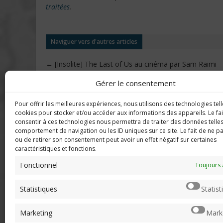
traitées
.
Naviguer vers d'autres articles
←
[Insolite] The Last of Us au cinéma par Sam Raimi
Gérer le consentement
Pour offrir les meilleures expériences, nous utilisons des technologies tell
DERNIERS C
Imerod.fr est un site traitant de
cookies pour stocker et/ou accéder aux informations des appareils. Le fai
l'univers du jeu vidéo. Toute
consentir à ces technologies nous permettra de traiter des données telles
reproduction partielle ou complète
comportement de navigation ou les ID uniques sur ce site. Le fait de ne p
Mar
ou de retirer son consentement peut avoir un effet négatif sur certaines
sans autorisation préalable est
en f
caractéristiques et fonctions.
interdite.
Fonctionnel
Neo
Toujours 
sera
Mentions légales
Statistiques
Statist
Qui suis-je ?
Chri
Me contacter
pers
Marketing
Mark
de "v