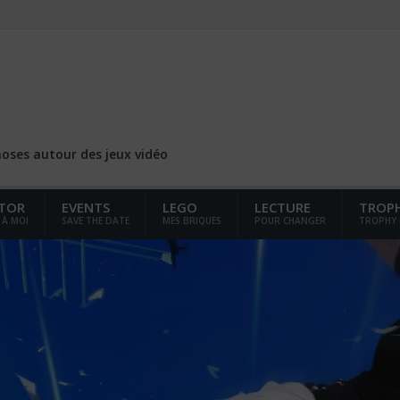
choses autour des jeux vidéo
TOR
EVENTS
LEGO
LECTURE
TROP
 À MOI
SAVE THE DATE
MES BRIQUES
POUR CHANGER
TROPHY