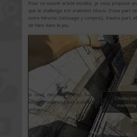
Pour ce nouvel article insolite, je vous propose 
que le challenge est vraiment réussi. D’une part
notre héroïne (tatouage y compris), d’autre part, el
de faire dans le jeu.
Je vous déconseille d’en faire autant ou d’essay
Cliquez pou
vous ne maîtrisez pas autant. Sans plus attendre voi
marketing 
vidéo :