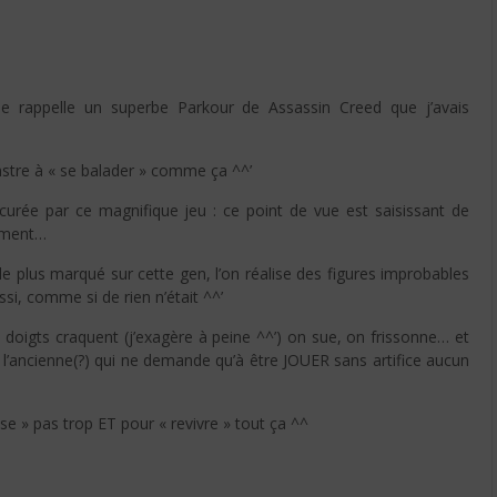
 me rappelle un superbe Parkour de Assassin Creed que j’avais
nstre à « se balader » comme ça ^^’
curée par ce magnifique jeu : ce point de vue est saisissant de
ément…
 le plus marqué sur cette gen, l’on réalise des figures improbables
i, comme si de rien n’était ^^’
oigts craquent (j’exagère à peine ^^’) on sue, on frissonne… et
l’ancienne(?) qui ne demande qu’à être JOUER sans artifice aucun
ise » pas trop ET pour « revivre » tout ça ^^