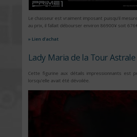
Le chasseur est vraiment imposant puisqu’il mesu
au prix, il fallait débourser environ 86900¥ soit 676€
» Lien d’achat
Lady Maria de la Tour Astrale
Cette figurine aux détails impressionnants est p
lorsqu’elle avait été dévoilée.