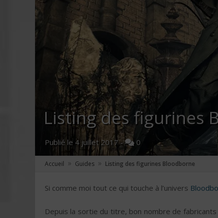
Listing des figurines
Publié le
4 juillet 2017
-
0
»
»
Accueil
Guides
Listing des figurines Bloodborne
Si comme moi tout ce qui touche à l’univers
Bloodbo
Depuis la sortie du titre, bon nombre de fabricant