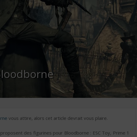
 Bloodborne
rne
vous attire, alors cet article devrait vous plaire.
s proposent des figurines pour Bloodborne : ESC Toy, Prime 1