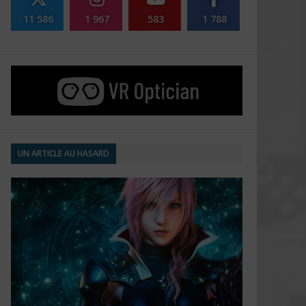
11 586
1 967
583
1 788
UN ARTICLE AU HASARD