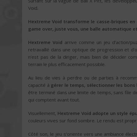
Surfant sur la vague de Ball X Pitt, les dévelop
Void.
Hextreme Void transforme le casse-briques en u
game over, juste vous, une balle automatique e
Hextreme Void
arrive comme un jeu d’action/puz
retravaillé dans une optique de progression et d’op
n’est pas de la diriger, mais bien de décider com
terrain le plus efficacement possible.
Au lieu de vies à perdre ou de parties à recomm
capacité à
gérer le temps, sélectionner les bons 
être terminé dans une limite de temps, sans file de
qui comptent avant tout.
Visuellement,
Hextreme Void adopte un style épu
couleurs vives sur fond sombre. Le rendu est propre, 
Côté son, le jeu s’oriente vers une ambiance élect