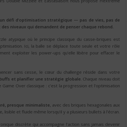
peurs Double Mizzlee et Eastasiasoft nous propose Hextreme
n défi d’optimisation stratégique — pas de vies, pas de
t des niveaux qui demandent de penser chaque rebond.
zle atypique où le principe classique du casse-briques est
timisation. Ici, la balle se déplace toute seule et votre rôle
ment exploiter les power-ups qu’elle libère pour effacer le
encer sans cesse, le cœur du challenge réside dans votre
buffs et planifier une stratégie globale
. Chaque niveau doit
 Game Over classique : c’est la progression et l’optimisation
ré, presque minimaliste
, avec des briques hexagonales aux
lisible et fluide même lorsqu’il y a plusieurs bullets à l’écran.
ronique discrète qui accompagne l’action sans jamais devenir