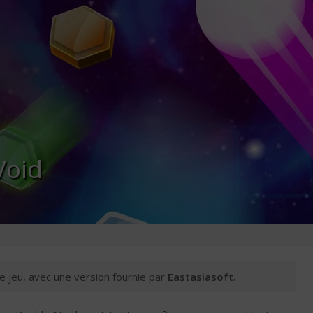
Void
e jeu, avec une version fournie par
Eastasiasoft.