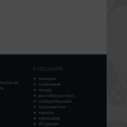
À DÉCOUVRIR
Gamejima
histoire de
GoldenGeek
ts
Gouaig
Jeux vidéo pas chers
Le blog d'Abyssahx
SoloGamerTest
Vavache
Videoludeek
VR Optician