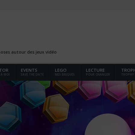
choses autour des jeux vidéo
TOR
EVENTS
LEGO
LECTURE
TROP
 À MOI
SAVE THE DATE
MES BRIQUES
POUR CHANGER
TROPHY