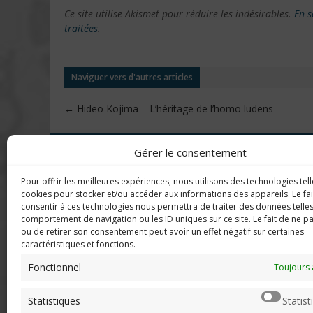
Ce site utilise Akismet pour réduire les indésirables.
En s
traitées
.
Naviguer vers d'autres articles
←
Hideo Kojima – L’héritage de l’homo ludens
Gérer le consentement
DERNIERS C
Imerod.fr est un site traitant de
Pour offrir les meilleures expériences, nous utilisons des technologies tell
l'univers du jeu vidéo. Toute
cookies pour stocker et/ou accéder aux informations des appareils. Le fai
reproduction partielle ou complète
Mar
consentir à ces technologies nous permettra de traiter des données telles
sans autorisation préalable est
en f
comportement de navigation ou les ID uniques sur ce site. Le fait de ne p
interdite.
ou de retirer son consentement peut avoir un effet négatif sur certaines
caractéristiques et fonctions.
Neo
sera
Fonctionnel
Toujours 
Mentions légales
Qui suis-je ?
Chri
Statistiques
Statist
Me contacter
pers