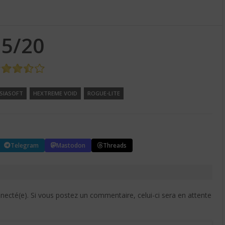
15/20
SIASOFT
HEXTREME VOID
ROGUE-LITE
Telegram
Mastodon
Threads
cté(e). Si vous postez un commentaire, celui-ci sera en attente