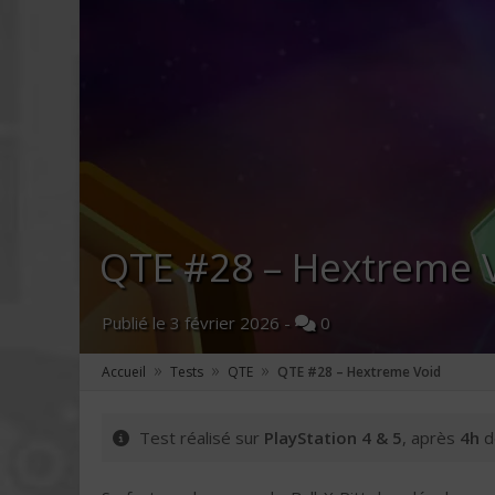
QTE #28 – Hextreme 
Publié le
3 février 2026
-
0
»
»
»
Accueil
Tests
QTE
QTE #28 – Hextreme Void
Test réalisé sur
PlayStation 4 & 5
, après
4h
d