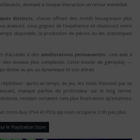
isfaisants, donnant à chaque interaction un retour immédiat.
ques distincts
, chacun offrant des motifs hexagonaux plus
ous avancez, vous gagnez de l’expérience et choisissez entre
temps disponible, la production de pièces ou les statistiques
et d’accéder à des
améliorations permanentes
: cela aide à
er des niveaux plus complexes. Cette boucle de gameplay —
 qui donne au jeu sa dynamique et son attrait.
épétition : après un temps de jeu, les Voids finissent par se
éressant, manque parfois de profondeur sur le long terme.
érience, rendant certaines runs plus frustrantes qu’intuitives.
hat cross-buy (PS4 et PS5) qui vous occupera 2/3h pas plus.
ur le PlayStation Store