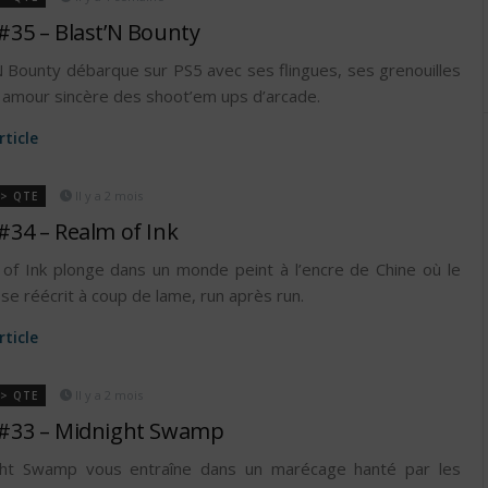
#35 – Blast’N Bounty
N Bounty débarque sur PS5 avec ses flingues, ses grenouilles
 amour sincère des shoot’em ups d’arcade.
article
Il y a 2 mois
 > QTE
#34 – Realm of Ink
of Ink plonge dans un monde peint à l’encre de Chine où le
 se réécrit à coup de lame, run après run.
article
Il y a 2 mois
 > QTE
#33 – Midnight Swamp
ght Swamp vous entraîne dans un marécage hanté par les