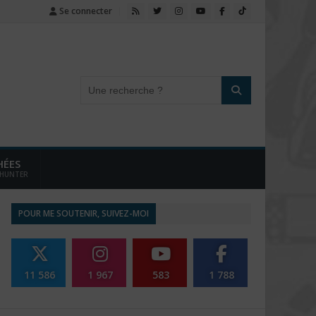
Se connecter
HÉES
 HUNTER
POUR ME SOUTENIR, SUIVEZ-MOI
11 586
1 967
583
1 788