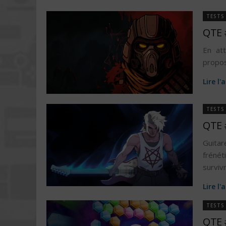
TESTS
QTE 
En at
propos
Lire l'
TESTS
QTE 
Guita
frénét
surviv
Lire l'
TESTS
QTE 