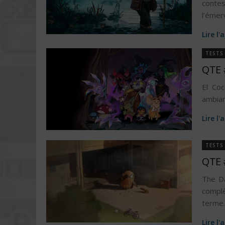
conte
l’émer
Lire l'
TESTS
QTE 
El Co
ambian
Lire l'
TESTS
QTE 
The Da
complè
terme.
Lire l'