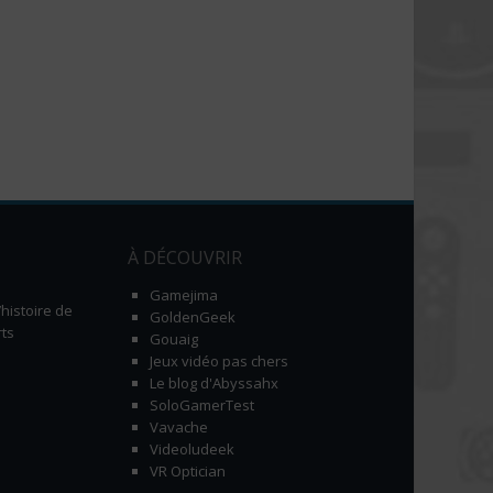
À DÉCOUVRIR
Gamejima
histoire de
GoldenGeek
ts
Gouaig
Jeux vidéo pas chers
Le blog d'Abyssahx
SoloGamerTest
Vavache
Videoludeek
VR Optician