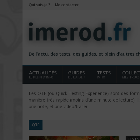
Qui suis-je ?
Me contacter
De l'actu, des tests, des guides, et plein d'autres 
ACTUALITÉS
GUIDES
TESTS
COLLEC
LE PLEIN D'INFO
DE L'AIDE ?
IMHO
MES TRUCS
Les QTE (ou Quick Testing Experience) sont des format
manière très rapide (moins d’une minute de lecture). Il
une note, et une vidéo/trailer.
QTE
TESTS