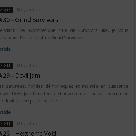
Il y a 4 mois
 > QTE
#30 – Grind Survivors
tendant une hypothétique cure de Survivors-Like, je vous
e aujourd’hui un test de Grind Survivors.
article
Il y a 4 mois
 > QTE
#29 – Devil Jam
res saturées, hordes démoniaques et montée en puissance
ique : Devil Jam transforme chaque run en concert infernal où
re devient une performance.
article
Il y a 6 mois
 > QTE
#28 – Hextreme Void