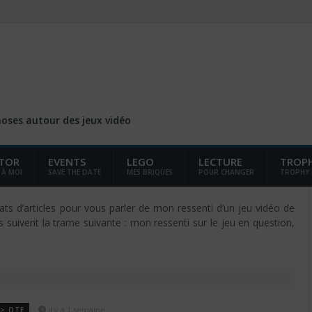
choses autour des jeux vidéo
TOR
EVENTS
LEGO
LECTURE
TROP
 À MOI
SAVE THE DATE
MES BRIQUES
POUR CHANGER
TROPHY
s d’articles pour vous parler de mon ressenti d’un jeu vidéo de
s suivent la trame suivante : mon ressenti sur le jeu en question,
Il y a 1 semaine
 > QTE