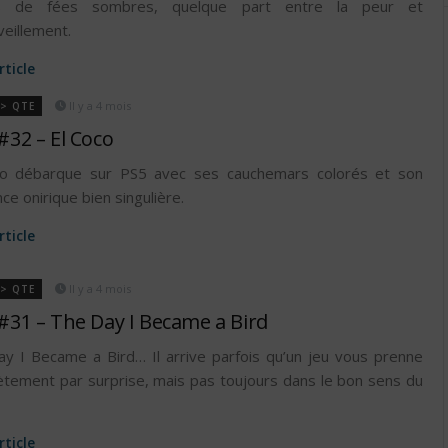
s de fées sombres, quelque part entre la peur et
veillement.
article
Il y a 4 mois
 > QTE
#32 – El Coco
co débarque sur PS5 avec ses cauchemars colorés et son
ce onirique bien singulière.
article
Il y a 4 mois
 > QTE
#31 – The Day I Became a Bird
y I Became a Bird… Il arrive parfois qu’un jeu vous prenne
tement par surprise, mais pas toujours dans le bon sens du
article