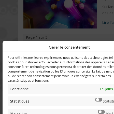
Surfan
et Eas
Lire l'
Page 1 sur 5
Gérer le consentement
Pour offrir les meilleures expériences, nous utilisons des technologies tell
DERNIERS C
Imerod.fr est un site traitant de
cookies pour stocker et/ou accéder aux informations des appareils. Le fai
l'univers du jeu vidéo. Toute
consentir à ces technologies nous permettra de traiter des données telles
reproduction partielle ou complète
comportement de navigation ou les ID uniques sur ce site. Le fait de ne p
Mar
sans autorisation préalable est
ou de retirer son consentement peut avoir un effet négatif sur certaines
en f
caractéristiques et fonctions.
interdite.
Neo
Fonctionnel
Toujours 
sera
Mentions légales
Statistiques
Statist
Qui suis-je ?
Chri
Me contacter
pers
Marketing
Mark