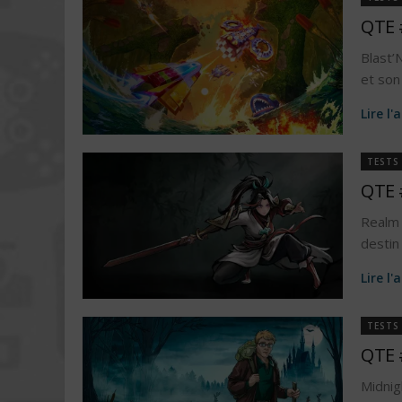
QTE 
Blast’
et son
Lire l'
TESTS
QTE 
Realm 
destin
Lire l'
TESTS
QTE 
Midni