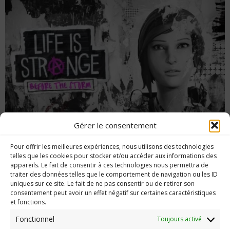
Gérer le consentement
[E3 2017] Life is Strange : Before the Storm
Pour offrir les meilleures expériences, nous utilisons des technologies
annoncé
telles que les cookies pour stocker et/ou accéder aux informations des
appareils. Le fait de consentir à ces technologies nous permettra de
traiter des données telles que le comportement de navigation ou les ID
uniques sur ce site. Le fait de ne pas consentir ou de retirer son
consentement peut avoir un effet négatif sur certaines caractéristiques
et fonctions.
Imerod.fr est un site traitant de l'univers du jeu vidéo. Toute
reproduction partielle ou complète sans autorisation préalable
Fonctionnel
Toujours activé
est interdite.