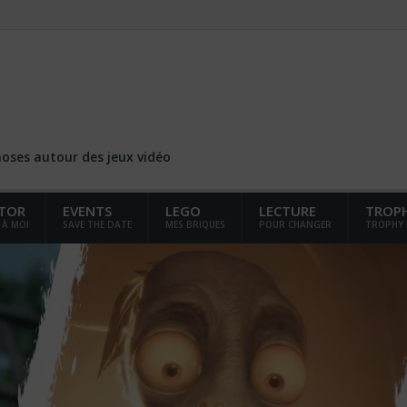
choses autour des jeux vidéo
TOR
EVENTS
LEGO
LECTURE
TROP
 À MOI
SAVE THE DATE
MES BRIQUES
POUR CHANGER
TROPHY