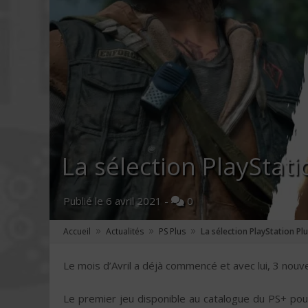
La sélection PlayStatio
Publié le
6 avril 2021
-
0
»
»
»
Accueil
Actualités
PS Plus
La sélection PlayStation Plu
Le mois d’Avril a déjà commencé et avec lui, 3 nouv
Le premier jeu disponible au catalogue du PS+ pour 