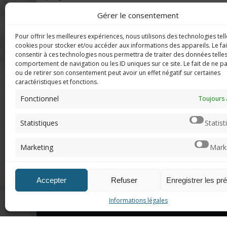
Gérer le consentement
Pour offrir les meilleures expériences, nous utilisons des technologies tell
DERNIERS C
Imerod.fr est un site traitant de
cookies pour stocker et/ou accéder aux informations des appareils. Le fai
l'univers du jeu vidéo. Toute
consentir à ces technologies nous permettra de traiter des données telles
reproduction partielle ou complète
comportement de navigation ou les ID uniques sur ce site. Le fait de ne p
Mar
ou de retirer son consentement peut avoir un effet négatif sur certaines
sans autorisation préalable est
en f
caractéristiques et fonctions.
interdite.
Fonctionnel
Neo
Toujours 
sera
Mentions légales
Statistiques
Statist
Qui suis-je ?
Chri
Me contacter
pers
Marketing
Mark
de "v
DoN
Accepter
Refuser
Enregistrer les pr
n'ar
Informations légales