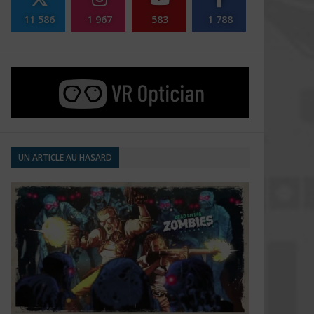
11 586
1 967
583
1 788
UN ARTICLE AU HASARD