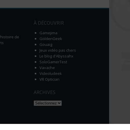
À DÉCOUVRIR
Gamejima
histoire de
GoldenGeek
ts
Gouaig
Jeux vidéo pas chers
Le blog d'Abyssahx
SoloGamerTest
Vavache
Videoludeek
VR Optician
ARCHIVES
Naviguer dans les archives