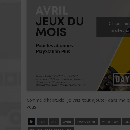
Cliquez pou
marketing 
Comme d’habitude, je vais tout ajouter dans ma bi
vous ?
2021
ABE
AVRIL
DAYS GONE
MUDOKON
OD