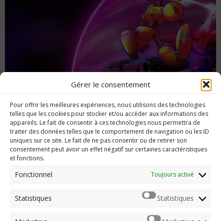
Gérer le consentement
Test Two Parsecs From Earth : trop loin de la
Pour offrir les meilleures expériences, nous utilisons des technologies
réalité ?
telles que les cookies pour stocker et/ou accéder aux informations des
appareils. Le fait de consentir à ces technologies nous permettra de
traiter des données telles que le comportement de navigation ou les ID
uniques sur ce site. Le fait de ne pas consentir ou de retirer son
consentement peut avoir un effet négatif sur certaines caractéristiques
et fonctions.
Imerod.fr est un site traitant de l'univers du jeu vidéo. Toute
reproduction partielle ou complète sans autorisation préalable
Fonctionnel
Toujours activé
est interdite.
Statistiques
Statistiques
Mentions légales